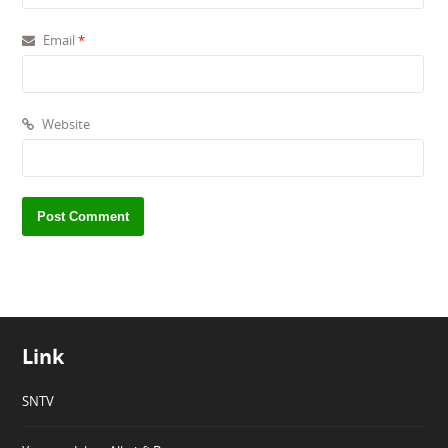
Email
*
Website
Link
SNTV