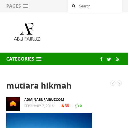
PAGES
CATEGORIES
mutiara hikmah
ADMINABUFAIRUZCOM
38
FEBRUARY 7, 2016
|
|
0
|