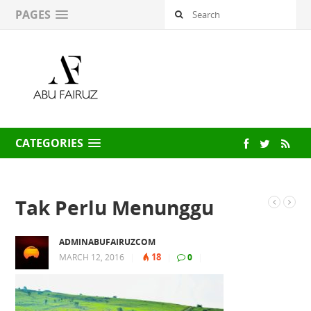
PAGES
CATEGORIES
Tak Perlu Menunggu
ADMINABUFAIRUZCOM
18
MARCH 12, 2016
|
|
0
|