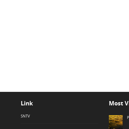
Link
Most V
SNTV
P