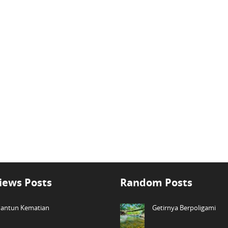
iews Posts
Random Posts
antun Kematian
Getirnya Berpoligami