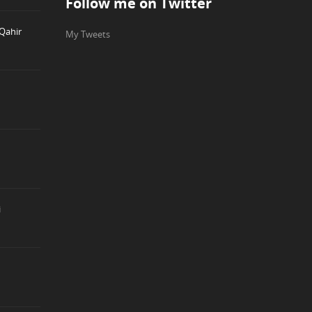
Follow me on Twitter
Qahir
My Tweets
i