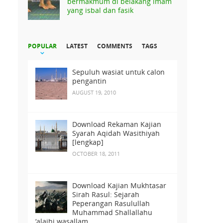
bermakmum di belakang imam
yang isbal dan fasik
POPULAR
LATEST
COMMENTS
TAGS
Sepuluh wasiat untuk calon
pengantin
AUGUST 19, 2010
Download Rekaman Kajian
Syarah Aqidah Wasithiyah
[lengkap]
OCTOBER 18, 2011
Download Kajian Mukhtasar
Sirah Rasul: Sejarah
Peperangan Rasulullah
Muhammad Shallallahu
‘alaihi wasallam