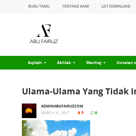
BUKU TAMU
TENTANG KAMI
LIST DOWNLOAD
Aqidah
Akhlak
Manhaj
Untaian s
Ulama-Ulama Yang Tidak I
ADMINABUFAIRUZCOM
9
MARCH 31, 2017
|
|
0
|