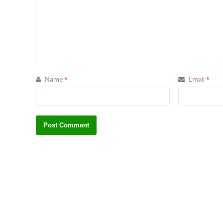
Name
*
Email
*