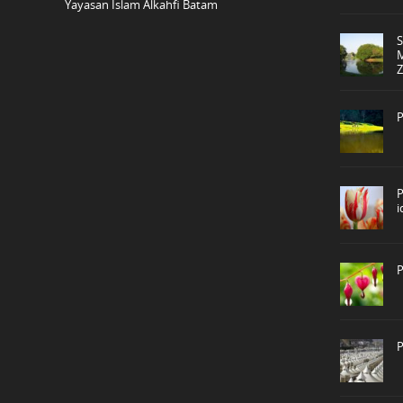
Yayasan Islam Alkahfi Batam
P
P
P
P