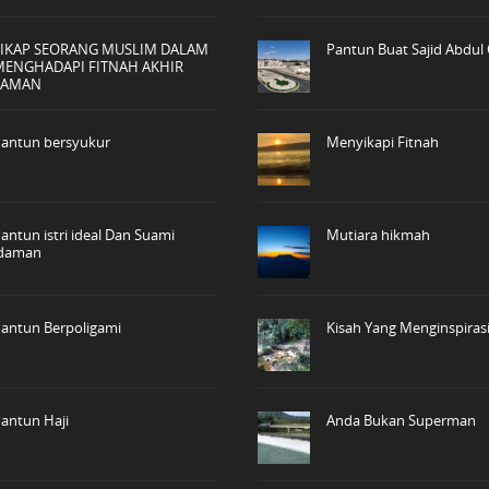
SIKAP SEORANG MUSLIM DALAM
Pantun Buat Sajid Abdul 
MENGHADAPI FITNAH AKHIR
ZAMAN
antun bersyukur
Menyikapi Fitnah
antun istri ideal Dan Suami
Mutiara hikmah
idaman
antun Berpoligami
Kisah Yang Menginspiras
antun Haji
Anda Bukan Superman