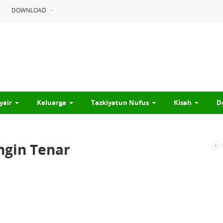
DOWNLOAD
yair
Keluarga
Tazkiyatun Nufus
Kisah
D
ngin Tenar