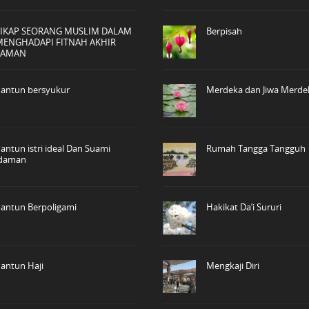
SIKAP SEORANG MUSLIM DALAM
Berpisah
MENGHADAPI FITNAH AKHIR
ZAMAN
antun bersyukur
Merdeka dan Jiwa Merde
antun istri ideal Dan Suami
Rumah Tangga Tangguh
idaman
antun Berpoligami
Hakikat Da’i Sururi
antun Haji
Mengkaji Diri