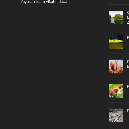
Yayasan Islam Alkahfi Batam
P
P
P
P