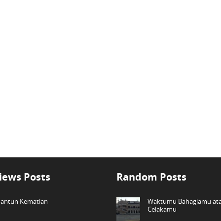
iews Posts
Random Posts
antun Kematian
Waktumu Bahagiamu at
Celakamu