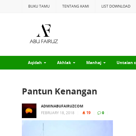
BUKU TAMU
TENTANG KAMI
LIST DOWNLOAD
Aqidah
Akhlak
Manhaj
Untaian s
Pantun Kenangan
ADMINABUFAIRUZCOM
19
FEBRUARY 18, 2018
|
|
0
|