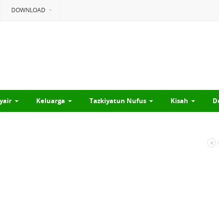
DOWNLOAD
yair
Keluarga
Tazkiyatun Nufus
Kisah
D