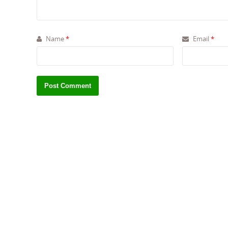
Name
*
Email
*