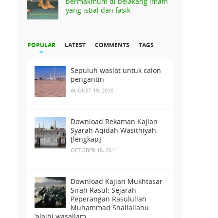
bermakmum di belakang imam
yang isbal dan fasik
POPULAR
LATEST
COMMENTS
TAGS
Sepuluh wasiat untuk calon
pengantin
AUGUST 19, 2010
Download Rekaman Kajian
Syarah Aqidah Wasithiyah
[lengkap]
OCTOBER 18, 2011
Download Kajian Mukhtasar
Sirah Rasul: Sejarah
Peperangan Rasulullah
Muhammad Shallallahu
‘alaihi wasallam