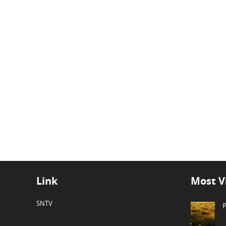
Link
Most V
SNTV
P