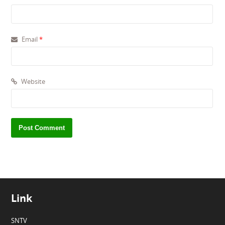
Email
*
Website
Link
SNTV