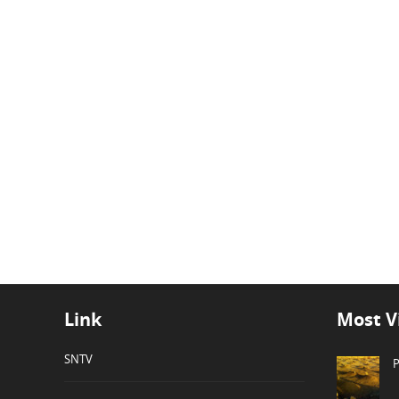
Link
Most V
SNTV
P