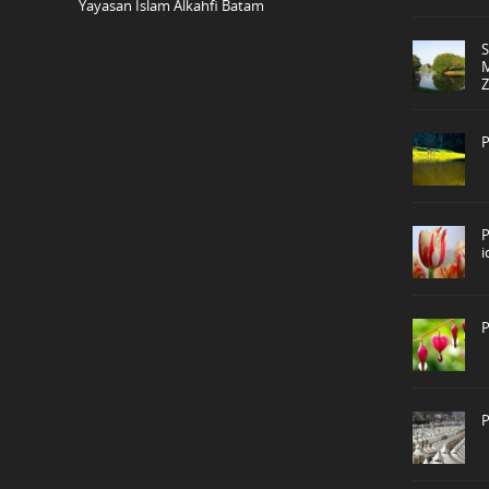
Yayasan Islam Alkahfi Batam
P
P
P
P