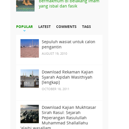
bermakmum di belakang imam
yang isbal dan fasik
POPULAR
LATEST
COMMENTS
TAGS
Sepuluh wasiat untuk calon
pengantin
AUGUST 19, 2010
Download Rekaman Kajian
Syarah Aqidah Wasithiyah
[lengkap]
OCTOBER 18, 2011
Download Kajian Mukhtasar
Sirah Rasul: Sejarah
Peperangan Rasulullah
Muhammad Shallallahu
‘alaihi wasallam