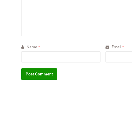
Name
*
Email
*