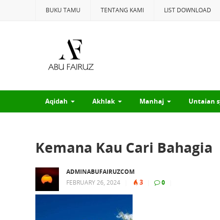
BUKU TAMU
TENTANG KAMI
LIST DOWNLOAD
Aqidah
Akhlak
Manhaj
Untaian s
Kemana Kau Cari Bahagia
ADMINABUFAIRUZCOM
3
FEBRUARY 26, 2024
|
|
0
|