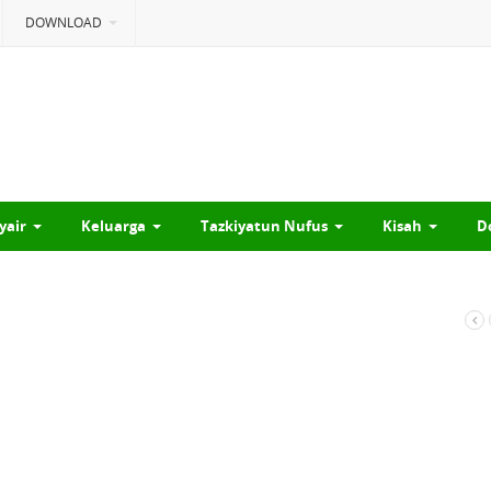
DOWNLOAD
yair
Keluarga
Tazkiyatun Nufus
Kisah
D