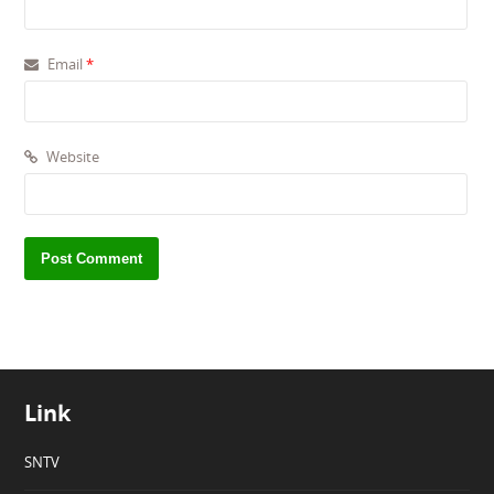
Email
*
Website
Link
SNTV