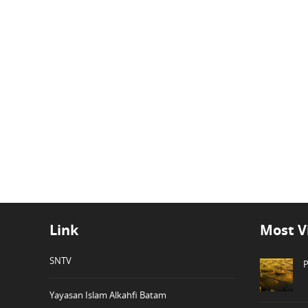
Link
Most V
SNTV
P
Yayasan Islam Alkahfi Batam