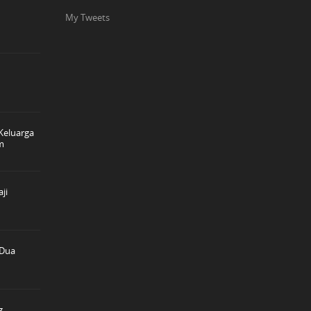
My Tweets
Keluarga
im
ji
 Dua
g