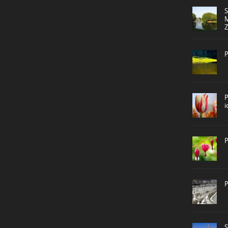
P
P
P
P
S