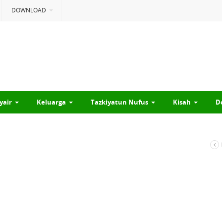
DOWNLOAD
yair
Keluarga
Tazkiyatun Nufus
Kisah
D