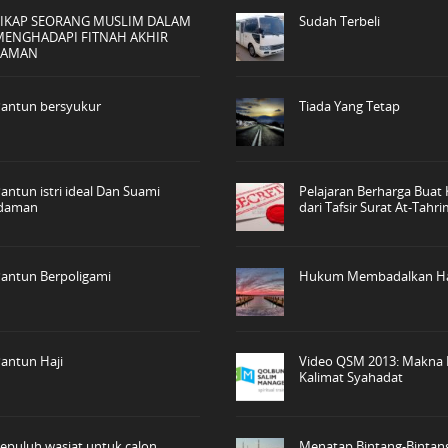
SIKAP SEORANG MUSLIM DALAM
Sudah Terbeli
MENGHADAPI FITNAH AKHIR
ZAMAN
antun bersyukur
Tiada Yang Tetap
antun istri ideal Dan Suami
Pelajaran Berharga Buat 
idaman
dari Tafsir Surat At-Tahr
antun Berpoligami
Hukum Membadalkan Ha
antun Haji
Video QSM 2013: Makna
Kalimat Syahadat
epuluh wasiat untuk calon
Menatap Bintang-Bintan