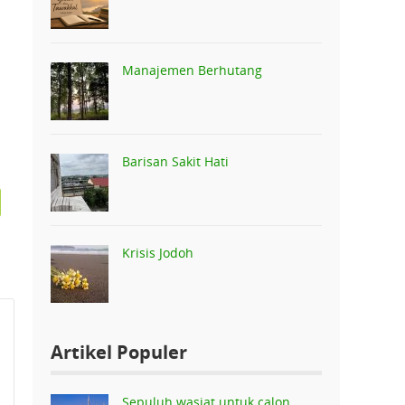
Manajemen Berhutang
Barisan Sakit Hati
Krisis Jodoh
Artikel Populer
Sepuluh wasiat untuk calon