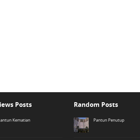
iews Posts
Random Posts
antun Kematian
Pantun Penutup