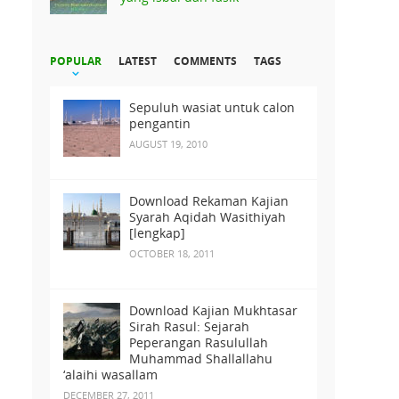
POPULAR
LATEST
COMMENTS
TAGS
Sepuluh wasiat untuk calon
pengantin
AUGUST 19, 2010
Download Rekaman Kajian
Syarah Aqidah Wasithiyah
[lengkap]
OCTOBER 18, 2011
Download Kajian Mukhtasar
Sirah Rasul: Sejarah
Peperangan Rasulullah
Muhammad Shallallahu
‘alaihi wasallam
DECEMBER 27, 2011