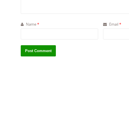
Name
*
Email
*