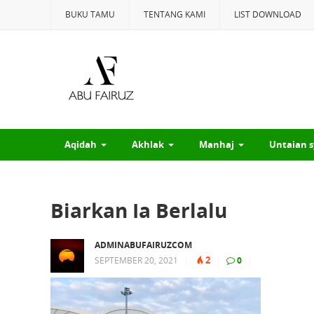
BUKU TAMU
TENTANG KAMI
LIST DOWNLOAD
Aqidah
Akhlak
Manhaj
Untaian s
Biarkan Ia Berlalu
ADMINABUFAIRUZCOM
2
SEPTEMBER 20, 2021
|
|
0
|