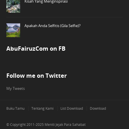
Kisah Yang Menginspirasi
Apakah Anda Selfitis (Gila Selfie)?
AbuFairuzCom on FB
Follow me on Twitter
My Tweets
Buku Tamu
Tentang Kami
List Download
Download
© Copyright 2011-2025
Meniti Jejak Para Sahabat