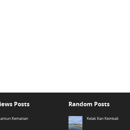
iews Posts
Random Posts
antun Kematian
Kelak Kan Kembali