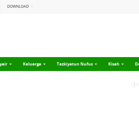
DOWNLOAD
yair
Keluarga
Tazkiyatun Nufus
Kisah
D