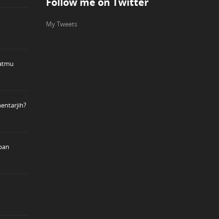
Follow me on Twitter
My Tweets
atmu
entarjih?
pan