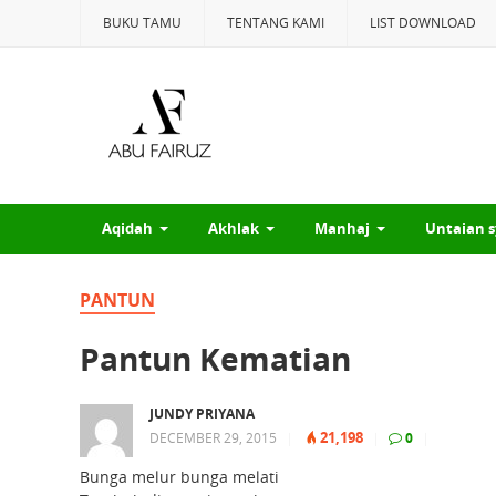
BUKU TAMU
TENTANG KAMI
LIST DOWNLOAD
Aqidah
Akhlak
Manhaj
Untaian s
PANTUN
Pantun Kematian
JUNDY PRIYANA
21,198
DECEMBER 29, 2015
|
|
0
|
Bunga melur bunga melati