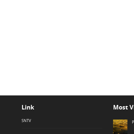
Link
Most V
SNTV
P