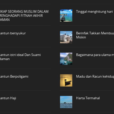
SIKAP SEORANG MUSLIM DALAM
Tinggal menghitung hari
MENGHADAPI FITNAH AKHIR
ZAMAN
antun bersyukur
Berinfak Takkan Membu
Miskin
antun istri ideal Dan Suami
Bagaimana para ulama m
idaman
antun Berpoligami
Madu dan Racun kehidu
antun Haji
Harta Termahal