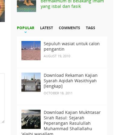
bermakmum di belakang imam
yang isbal dan fasik
POPULAR
LATEST
COMMENTS
TAGS
Sepuluh wasiat untuk calon
pengantin
AUGUST 19, 2010
Download Rekaman Kajian
Syarah Aqidah Wasithiyah
[lengkap]
OCTOBER 18, 2011
Download Kajian Mukhtasar
Sirah Rasul: Sejarah
Peperangan Rasulullah
Muhammad Shallallahu
‘alaihi wasallam