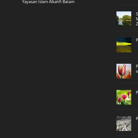
Yayasan Islam Alkahfi Batam
P
P
P
P