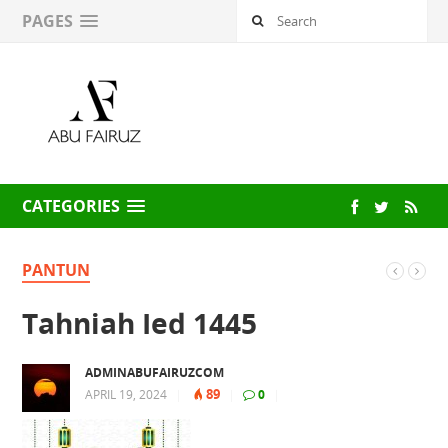
PAGES
CATEGORIES
PANTUN
Tahniah Ied 1445
ADMINABUFAIRUZCOM
89
APRIL 19, 2024
|
|
0
|