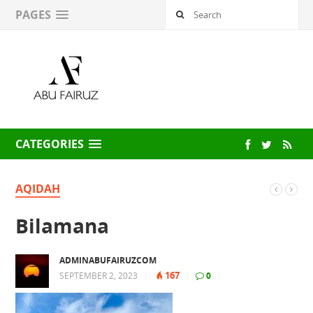
PAGES
CATEGORIES
AQIDAH
Bilamana
ADMINABUFAIRUZCOM
167
SEPTEMBER 2, 2023
|
|
0
|