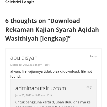
Selebriti Langit
6 thoughts on “
Download
Rekaman Kajian Syarah Aqidah
Wasithiyah [lengkap]
”
abu aisyah
Reply
March 19, 2012 at 5:16 pm
· Edit
afwan, file kajiannya tidak bisa didownload. file not
found.
adminabufairuzcom
Reply
June 25, 2012 at 9:42 am
· Edit
untuk pengguna kartu 3, ubah dulu dns nya ke