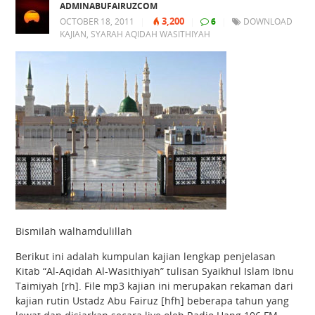
ADMINABUFAIRUZCOM
3,200
OCTOBER 18, 2011
|
|
6
|
DOWNLOAD
KAJIAN
,
SYARAH AQIDAH WASITHIYAH
Bismilah walhamdulillah
Berikut ini adalah kumpulan kajian lengkap penjelasan
Kitab “Al-Aqidah Al-Wasithiyah” tulisan Syaikhul Islam Ibnu
Taimiyah [rh]. File mp3 kajian ini merupakan rekaman dari
kajian rutin Ustadz Abu Fairuz [hfh] beberapa tahun yang