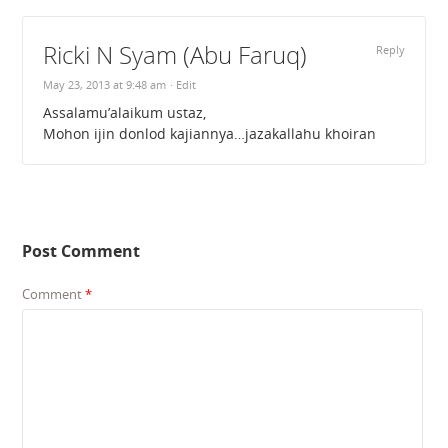
Ricki N Syam (Abu Faruq)
Reply
May 23, 2013 at 9:48 am
· Edit
Assalamu’alaikum ustaz,
Mohon ijin donlod kajiannya…jazakallahu khoiran
Post Comment
Comment
*