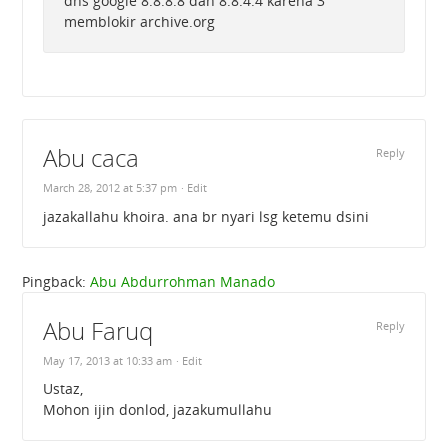
dns google 8.8.8.8 dan 8.8.4.4 karena 3
memblokir archive.org
Abu caca
Reply
March 28, 2012 at 5:37 pm
· Edit
jazakallahu khoira. ana br nyari lsg ketemu dsini
Pingback:
Abu Abdurrohman Manado
Abu Faruq
Reply
May 17, 2013 at 10:33 am
· Edit
Ustaz,
Mohon ijin donlod, jazakumullahu