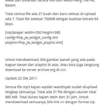
lewat dan disiarkan secara live oleh Radio Hang 106 FM,
Batam.
Total semua file ada 27 buah dan baru selesai di-upload
ada 7. Total file sebesar 700MB dengan kualitas bitrate 64
kbps.
[mp3player width=300 height=380
config=fmp_jw_widget_config.xml
playlist=fmp_jw_widget_playlist.xml]
Untuk mendownload, klik gambar panah yang ada pada
bagian kanan dari playlist di atas. Atau bisa juga langsung
download ke server archive.org di
sini
Update 22 Okt 2011:
Semua file mp3 kajian aqidah wasithiyah sudah diupload
lengkap semuanya. Total ada 31 file dengan ukuran total
885 MB. Total durasi kajian lebih dari 31 jam. Untuk
mendownload semuanya, klik link
ini
dengan format zip.