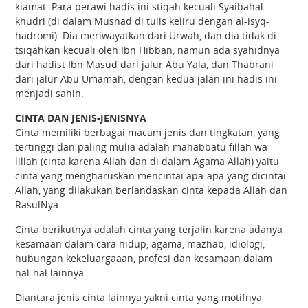
kiamat. Para perawi hadis ini stiqah kecuali Syaibahal-
khudri (di dalam Musnad di tulis keliru dengan al-isyq-
hadromi). Dia meriwayatkan dari Urwah, dan dia tidak di
tsiqahkan kecuali oleh Ibn Hibban, namun ada syahidnya
dari hadist Ibn Masud dari jalur Abu Yala, dan Thabrani
dari jalur Abu Umamah, dengan kedua jalan ini hadis ini
menjadi sahih.
CINTA DAN JENIS-JENISNYA
Cinta memiliki berbagai macam jenis dan tingkatan, yang
tertinggi dan paling mulia adalah mahabbatu fillah wa
lillah (cinta karena Allah dan di dalam Agama Allah) yaitu
cinta yang mengharuskan mencintai apa-apa yang dicintai
Allah, yang dilakukan berlandaskan cinta kepada Allah dan
RasulNya.
Cinta berikutnya adalah cinta yang terjalin karena adanya
kesamaan dalam cara hidup, agama, mazhab, idiologi,
hubungan kekeluargaaan, profesi dan kesamaan dalam
hal-hal lainnya.
Diantara jenis cinta lainnya yakni cinta yang motifnya