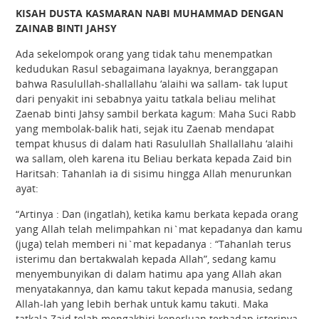
KISAH DUSTA KASMARAN NABI MUHAMMAD DENGAN
ZAINAB BINTI JAHSY
Ada sekelompok orang yang tidak tahu menempatkan
kedudukan Rasul sebagaimana layaknya, beranggapan
bahwa Rasulullah-shallallahu ‘alaihi wa sallam- tak luput
dari penyakit ini sebabnya yaitu tatkala beliau melihat
Zaenab binti Jahsy sambil berkata kagum: Maha Suci Rabb
yang membolak-balik hati, sejak itu Zaenab mendapat
tempat khusus di dalam hati Rasulullah Shallallahu ‘alaihi
wa sallam, oleh karena itu Beliau berkata kepada Zaid bin
Haritsah: Tahanlah ia di sisimu hingga Allah menurunkan
ayat:
“Artinya : Dan (ingatlah), ketika kamu berkata kepada orang
yang Allah telah melimpahkan ni`mat kepadanya dan kamu
(juga) telah memberi ni`mat kepadanya : “Tahanlah terus
isterimu dan bertakwalah kepada Allah”, sedang kamu
menyembunyikan di dalam hatimu apa yang Allah akan
menyatakannya, dan kamu takut kepada manusia, sedang
Allah-lah yang lebih berhak untuk kamu takuti. Maka
tatkala Zaid telah mengakhiri keperluan terhadap isterinya