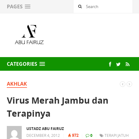
PAGES
CATEGORIES
AKHLAK
Virus Merah Jambu dan
Terapinya
USTADZ ABU FAIRUZ
972
DECEMBER 4, 2012
|
|
0
|
TERAPI JATUH