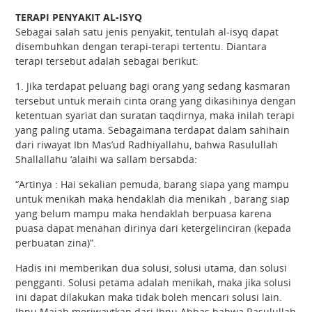
TERAPI PENYAKIT AL-ISYQ
Sebagai salah satu jenis penyakit, tentulah al-isyq dapat
disembuhkan dengan terapi-terapi tertentu. Diantara
terapi tersebut adalah sebagai berikut:
1. Jika terdapat peluang bagi orang yang sedang kasmaran
tersebut untuk meraih cinta orang yang dikasihinya dengan
ketentuan syariat dan suratan taqdirnya, maka inilah terapi
yang paling utama. Sebagaimana terdapat dalam sahihain
dari riwayat Ibn Mas’ud Radhiyallahu, bahwa Rasulullah
Shallallahu ‘alaihi wa sallam bersabda:
“Artinya : Hai sekalian pemuda, barang siapa yang mampu
untuk menikah maka hendaklah dia menikah , barang siap
yang belum mampu maka hendaklah berpuasa karena
puasa dapat menahan dirinya dari ketergelinciran (kepada
perbuatan zina)”.
Hadis ini memberikan dua solusi, solusi utama, dan solusi
pengganti. Solusi petama adalah menikah, maka jika solusi
ini dapat dilakukan maka tidak boleh mencari solusi lain.
Ibnu Majah meriwaytkan dari Ibnu Abbas bahwa Rasulullah