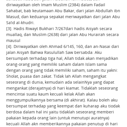
diriwayatkan oleh Imam Muslim (2384) dalam Fadail
Sahabat, bab keutamaan Abu Bakar, dari jalan Abdullah ibn
Masud, dan keduanya sepakat meriwayatkan dari jalan Abu
Sa’id al-khudri.
[3]. Hadis Riwayt Bukhari 7/267dari hadis Aisyah secara
muallaq, dan Muslim (2638) dari jalan Abu Hurairah secara
mausul
[4]. Diriwayatkan oleh Ahmad 6/145, 160, dan an-Nasai dari
jalan Aisyah Bahwa Rasulullah Saw bersabda: Aku
bersumpah terhadap tiga hal, Allah tidak akan menjadikan
orang-orang yang memiliki saham dalam Islam sama
dengan orang yang tidak memiliki saham, saham itu yakni:
Sholat, puasa dan zakat. Tidak lah Allah mengangkat
seseorang di dunia, kemudain ada selainNya yang dapat
mengankat (derajatnya) di hari kiamat. Tidaklah seseorang
mencintai suatu kaum kecuali kelak Allah akan
menggumpulkannya bersama (di akhirat). Kalau boleh aku
bersumpat terhadap yang keempat dan kuharap aku tiodak
berdosa dalam hal ini yaitu tidaklah seseorang memberi
pakaian kepada orang lain (untuk menutupi auratnya)
kecuali Allah akn memberikannya pakaian penutup di hari