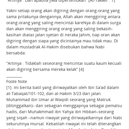
“Artinya : Dan apabila jiwa dipertemukan” [At-Takwir : 7]
Yakni setiap orang akan digiring dengan orang-orang yang
sama prilakunya dengannya, Allah akan menggiring antara
orang-orang yang saling mencintai kareNya di dalam surga
dan akan menggiring orang orang yang saling bekasih-
kasihan diatas jalan syetan di neraka Jahim, tiap oran akan
digiring dengan siapa yang dicintainya mau tidak mau. Di
dalam mustadrak Al-Hakim disebukan bahwa Nabi
bersabda:
“Artinya : Tidaklah seseorang mencintai suatu kaum kecuali
akan digiring bersama mereka kelak” [4]
_________
Foote Note
[1]. Ini berita batil yang diriwayatkan oleh Ibn Sa’ad dalam
at-Tabaqat/101-102, dan al-Hakim 3/23 dari jalan
Muhammad ibn Umar al Waqidi seorang yang Matruk
(ditinggalkan)– dan sebagian menggapnya sebagai pemalsu
hadis, dari Muhakmmad ibn Yahya ibn Hibban–seorang
yang siqah –namun riwayat yang diriwayatkannya dari Nabi
sekuruhnya mursal. Kebatilah riwayat ini telah diterangkan