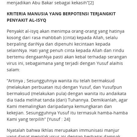
menjadikan Abu Bakar sebagai kekasih”[2]
KRITERIA MANUSIA YANG BERPOTENSI TERJANGKIT
PENYAKIT AL-ISYQ
Penyakit al-isyq akan menimpa orang-orang yang hatinya
kosong dari rasa mahbbah (cinta) kepada Allah, selalu
berpaling dariNya dan dipenuhi kecintaan kepada
selainNya. Hati yang penuh cinta kepada Allah dan rindu
bertemu dengaanNya pasti akan kebal terhadap serangan
virus ini, sebagaimana yang terjadi dengan Yusuf alaihis
salam:
“Artinya ; Sesungguhnya wanita itu telah bermaksud
(melakukan perbuatan itu) dengan Yusuf, dan Yusufpun
bermaksud (melakukan pula) dengan wanita itu andaikata
dia tiada melihat tanda (dari) Tuhannya. Demikianlah, agar
Kami memalingkan daripadanya kemungkaran dan
kekejian. Sesungguhnya Yusuf itu termasuk hamba-hamba
Kami yang terpilih” [Yusuf : 24]
Nyatalah bahwa Ikhlas merupakan immunisasi manjur
yang dapat menolak virus ini dengan berbagai dampak