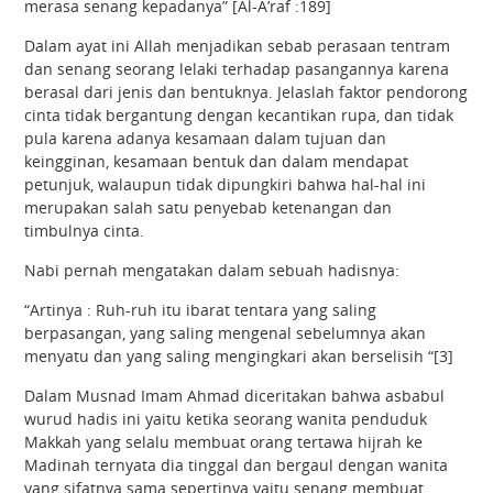
merasa senang kepadanya” [Al-A’raf :189]
Dalam ayat ini Allah menjadikan sebab perasaan tentram
dan senang seorang lelaki terhadap pasangannya karena
berasal dari jenis dan bentuknya. Jelaslah faktor pendorong
cinta tidak bergantung dengan kecantikan rupa, dan tidak
pula karena adanya kesamaan dalam tujuan dan
keingginan, kesamaan bentuk dan dalam mendapat
petunjuk, walaupun tidak dipungkiri bahwa hal-hal ini
merupakan salah satu penyebab ketenangan dan
timbulnya cinta.
Nabi pernah mengatakan dalam sebuah hadisnya:
“Artinya : Ruh-ruh itu ibarat tentara yang saling
berpasangan, yang saling mengenal sebelumnya akan
menyatu dan yang saling mengingkari akan berselisih “[3]
Dalam Musnad Imam Ahmad diceritakan bahwa asbabul
wurud hadis ini yaitu ketika seorang wanita penduduk
Makkah yang selalu membuat orang tertawa hijrah ke
Madinah ternyata dia tinggal dan bergaul dengan wanita
yang sifatnya sama sepertinya yaitu senang membuat