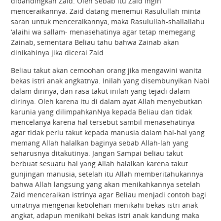
dibandingkan Zaid. Oleh Sebab itu Zaid ingin
menceraikannya. Zaid datang menemui Rasulullah minta
saran untuk menceraikannya, maka Rasulullah-shallallahu
‘alaihi wa sallam- menasehatinya agar tetap memegang
Zainab, sementara Beliau tahu bahwa Zainab akan
dinikahinya jika dicerai Zaid.
Beliau takut akan cemoohan orang jika mengawini wanita
bekas istri anak angkatnya. Inilah yang disembunyikan Nabi
dalam dirinya, dan rasa takut inilah yang tejadi dalam
dirinya. Oleh karena itu di dalam ayat Allah menyebutkan
karunia yang dilimpahkanNya kepada Beliau dan tidak
mencelanya karena hal tersebut sambil menasehatinya
agar tidak perlu takut kepada manusia dalam hal-hal yang
memang Allah halalkan baginya sebab Allah-lah yang
seharusnya ditakutinya. Jangan Sampai beliau takut
berbuat sesuatu hal yang Allah halalkan karena takut
gunjingan manusia, setelah itu Allah memberitahukannya
bahwa Allah langsung yang akan menikahkannya setelah
Zaid menceraikan istrinya agar Beliau menjadi contoh bagi
umatnya mengenai kebolehan menikahi bekas istri anak
angkat, adapun menikahi bekas istri anak kandung maka