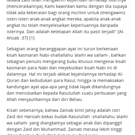
(menceraikannya), Kami kawinkan kamu dengan dia supaya
tidak ada keberatan bagi orang mu’min untuk (mengawini)
isteri-isteri anak-anak angkat mereka, apabila anak-anak
angkat itu telah menyelesaikan keperluannya daripada
isterinya. Dan adalah ketetapan Allah itu pasti terjadi” [Al-
Ahzab :37] [1]
Sebagian orang beranggapan ayat ini turun berkenaan
kisah kasmaran Nabi-shallallahu ‘alaihi wa sallam-, bahkan
sebagian penulis mengarang buku khusus mengenai kisah
kasmaran para Nabi dan meyebutkan kisah Nabi ini di
dalamnya. Hal ini terjadi akibat kejahilannya terhadap Al-
Quran dan kedudukan para Rasul, hingga ia memaksakan
kandungan ayat apa-apa yang tidak layak dikandungnya
dan menisbatkan kepada Rasulullah suatu perbuatan yang
Allah menjauhkannya dari diri Beliau .
Kisah sebenarnya, bahwa Zainab binti Jahsy adalah istri
Zaid ibn Harisah-bekas budak Rasulullah -shallallahu ‘alaihi
wa sallam- yang diangkatnya sebagai anak dan dipanggil
dengan Zaid ibn Muhammad. Zainab merasa lebih tinggi