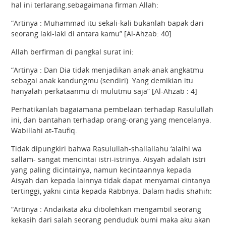
hal ini terlarang.sebagaimana firman Allah:
“Artinya : Muhammad itu sekali-kali bukanlah bapak dari
seorang laki-laki di antara kamu” [Al-Ahzab: 40]
Allah berfirman di pangkal surat ini:
“Artinya : Dan Dia tidak menjadikan anak-anak angkatmu
sebagai anak kandungmu (sendiri). Yang demikian itu
hanyalah perkataanmu di mulutmu saja” [Al-Ahzab : 4]
Perhatikanlah bagaiamana pembelaan terhadap Rasulullah
ini, dan bantahan terhadap orang-orang yang mencelanya.
Wabillahi at-Taufiq.
Tidak dipungkiri bahwa Rasulullah-shallallahu ‘alaihi wa
sallam- sangat mencintai istri-istrinya. Aisyah adalah istri
yang paling dicintainya, namun kecintaannya kepada
Aisyah dan kepada lainnya tidak dapat menyamai cintanya
tertinggi, yakni cinta kepada Rabbnya. Dalam hadis shahih:
“Artinya : Andaikata aku dibolehkan mengambil seorang
kekasih dari salah seorang penduduk bumi maka aku akan