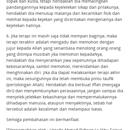
sopak dan kusta, tetapi hendaklah dia memalingkan
pandangannnya kepada kejelelekan sikap dan prilakunya,
hendaklah dia menutup matanya dari kecantikan fisik dan
melihat kepada kejekan yang diceritakan mengenainya dan
kejelekan hatinya.
6. Jika terapi ini masih saja tidak mempan baginya, maka
terapi terakhir adalah mengadu dan memohon dengan
jujur kepada Allah yang senantiasa menolong orang-orang
yang ditimpa musibah jika memohon kepadaNya,
hendaklah dia menyerahkan jiwa sepenuhnya dihadapan
kebesaranNya, sambil memohon, merendahkan dan
menghinakan diri. Jika dia dapat melaksankan terapi akhir
ini, maka sesunguhnya dia telah membuka pintu taufik
(pertolongan Allah). Hendaklah dia berbuat iffah (menjaga
diri) dan menyembunyikan perasaannya, jangan sampai dia
menjelek-jelekkan kekasihanya dan mempermalukannya
dihadapan manusia, ataupun menyakitinya, sebab hal
tersebut adalah kezaliman dan melampaui batas.
Semoga pembahasan ini bermanfaat.
[Diterjemahkan oleh : Ustadz Ahmad Ridwan,Lc (Abu Fairuz