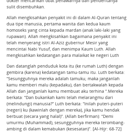
dokter mencarikan obat penawarnya dan penderitanya
sulit disembuhkan.
Allah mengkisahkan penyakit ini di dalam Al-Quran tentang
dua tipe manusia, pertama wanita dan kedua kaum
homoseks yang cinta kepada mardan (anak laki-laki yang
rupawan). Allah mengkisahkan bagaimana penyakit ini
telah menyerang istri Al-Aziz gubernur Mesir yang
mencintai Nabi Yusuf, dan menimpa Kaum Luth. Allah
mengkisahkan kedatangan para malaikat ke negeri Luth
Dan datanglah penduduk kota itu (ke rumah Luth) dengan
gembira (karena) kedatangan tamu-tamu itu. Luth berkata:
“Sesungguhnya mereka adalah tamuku; maka janganlah
kamu memberi malu (kepadaku), dan bertakwalah kepada
Allah dan janganlah kamu membuat aku terhina “.Mereka
berkata: “Dan bukankah kami telah melarangmu dari
(melindungi) manusia?” Luth berkata: “Inilah puteri-puteri
(negeri) ku (kawinlah dengan mereka), jika kamu hendak
berbuat (secara yang halal)”. (Allah berfirman): “Demi
umurmu (Muhammad), sesungguhnya mereka terombang-
ambing di dalam kemabukan (kesesatan)”. [Al-Hijr: 68-72]