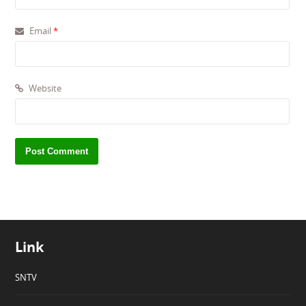
Email
*
Website
Link
SNTV