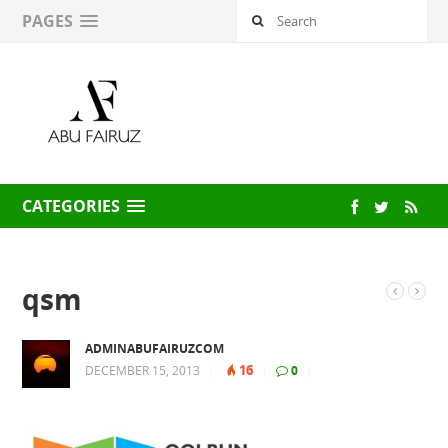
PAGES
CATEGORIES
qsm
ADMINABUFAIRUZCOM
16
DECEMBER 15, 2013
|
|
0
|