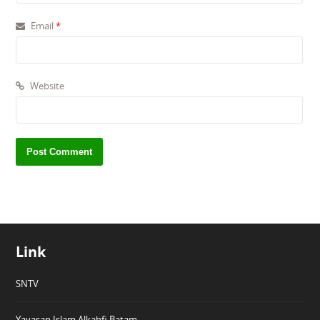
Email
*
Website
Link
SNTV
Yayasan Islam Alkahfi Batam