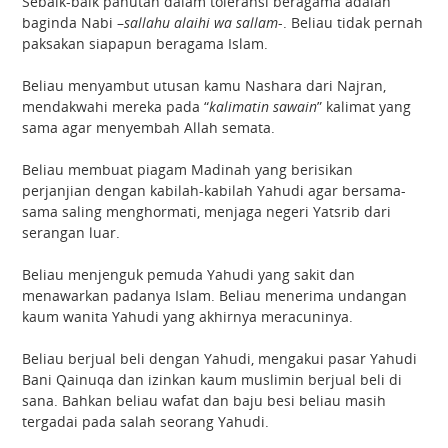
Sebaik-baik panutan dalam toleransi beragama adalah
baginda Nabi –
sallahu alaihi wa sallam
-. Beliau tidak pernah
paksakan siapapun beragama Islam.
Beliau menyambut utusan kamu Nashara dari Najran,
mendakwahi mereka pada “
kalimatin sawain
” kalimat yang
sama agar menyembah Allah semata.
Beliau membuat piagam Madinah yang berisikan
perjanjian dengan kabilah-kabilah Yahudi agar bersama-
sama saling menghormati, menjaga negeri Yatsrib dari
serangan luar.
Beliau menjenguk pemuda Yahudi yang sakit dan
menawarkan padanya Islam. Beliau menerima undangan
kaum wanita Yahudi yang akhirnya meracuninya.
Beliau berjual beli dengan Yahudi, mengakui pasar Yahudi
Bani Qainuqa dan izinkan kaum muslimin berjual beli di
sana. Bahkan beliau wafat dan baju besi beliau masih
tergadai pada salah seorang Yahudi.