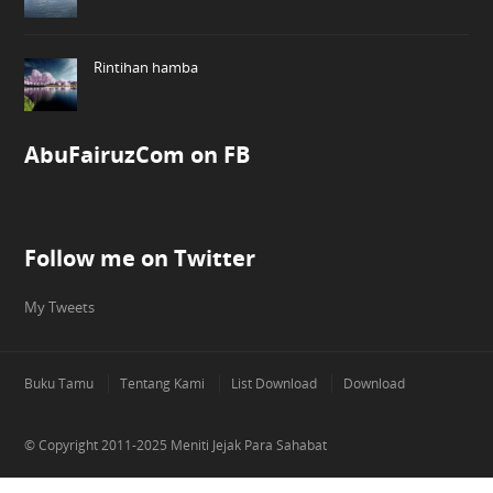
Rintihan hamba
AbuFairuzCom on FB
Follow me on Twitter
My Tweets
Buku Tamu
Tentang Kami
List Download
Download
© Copyright 2011-2025
Meniti Jejak Para Sahabat