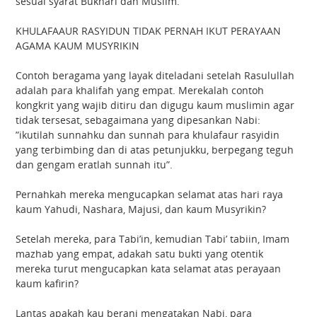
sesuai syarat Bukhari dan Muslim.
KHULAFAAUR RASYIDUN TIDAK PERNAH IKUT PERAYAAN
AGAMA KAUM MUSYRIKIN
Contoh beragama yang layak diteladani setelah Rasulullah
adalah para khalifah yang empat. Merekalah contoh
kongkrit yang wajib ditiru dan digugu kaum muslimin agar
tidak tersesat, sebagaimana yang dipesankan Nabi:
”ikutilah sunnahku dan sunnah para khulafaur rasyidin
yang terbimbing dan di atas petunjukku, berpegang teguh
dan gengam eratlah sunnah itu”.
Pernahkah mereka mengucapkan selamat atas hari raya
kaum Yahudi, Nashara, Majusi, dan kaum Musyrikin?
Setelah mereka, para Tabi’in, kemudian Tabi’ tabiin, Imam
mazhab yang empat, adakah satu bukti yang otentik
mereka turut mengucapkan kata selamat atas perayaan
kaum kafirin?
Lantas apakah kau berani mengatakan Nabi, para