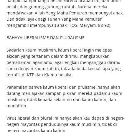
hampir-hampir langit pecah karena ucapan itu, dan bumi
belah, dan gunung-gunung runtuh, karena mereka
menda’wakan Allah Yang Maha Pemurah mempunyai anak.
Dan tidak layak bagi Tuhan Yang Maha Pemurah
mengambil (mempunyai) anak.” (QS. Maryam: 88-92)
BAHAYA LIBERALISME DAN PLURALISME
Sadarlah kaum muslimin, kaum liberal ingin melepas
akidah yang tertanam dalam dirimu, mengkaburkan
pemahaman agamamu, agar engkau menganggap dirimu
sama dengan kaum kafirin, tak ada beda kecuali apa yang
tertulis di KTP dan KK mu belaka.
Pahamilah bahwa kaum liberal dan prulisme, hanya akan
datang menjajakan sampah pikiran mereka padamu kaum
muslimin, tidak kepada selainmu dan kaum kafirin, dan
munafikin.
Virus liberal dan plural ini hanya akan kau dapati di negeri-
negeri mayoritas penduduknya kaum muslimin, tidak di
negeri mayoritas kaum kafirin.