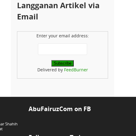
Langganan Artikel via
Email
Enter your email address:
Delivered by
FeedBurner
AbuFairuzCom on FB
ar Shahih
at