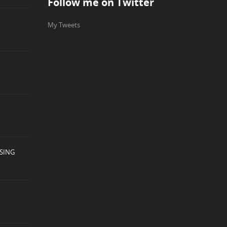
Follow me on Twitter
My Tweets
ASING