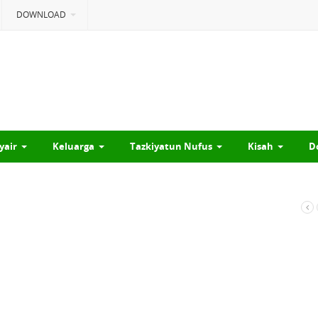
DOWNLOAD
yair
Keluarga
Tazkiyatun Nufus
Kisah
D