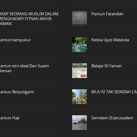
SIKAP SEORANG MUSLIM DALAM
Pantun Fatahillah
MENGHADAPI FITNAH AKHIR
ZAMAN
antun bersyukur
Ketika Ujub Melanda
antun istri ideal Dan Suami
Belajar Di Yaman
idaman
antun Berpoligami
BILA ISI TAK SEINDAH C
antun Haji
Semalam Di Jerussalem