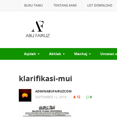
BUKU TAMU
TENTANG KAMI
LIST DOWNLOAD
Aqidah
Akhlak
Manhaj
Untaian s
klarifikasi-mui
ADMINABUFAIRUZCOM
12
SEPTEMBER 12, 2016
|
|
0
|