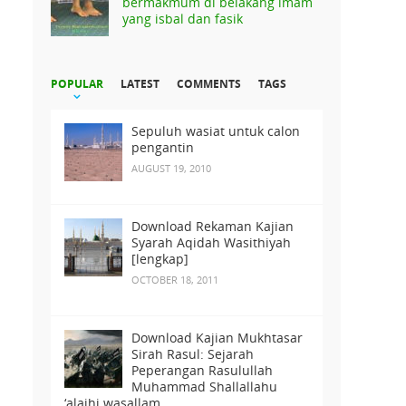
bermakmum di belakang imam
yang isbal dan fasik
POPULAR
LATEST
COMMENTS
TAGS
Sepuluh wasiat untuk calon
pengantin
AUGUST 19, 2010
Download Rekaman Kajian
Syarah Aqidah Wasithiyah
[lengkap]
OCTOBER 18, 2011
Download Kajian Mukhtasar
Sirah Rasul: Sejarah
Peperangan Rasulullah
Muhammad Shallallahu
‘alaihi wasallam