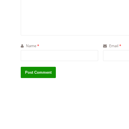
Name
*
Email
*