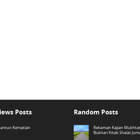
iews Posts
Random Posts
antun Kematian
Rekaman Kajian Mukhtas
Bukhari Kitab Shalat Jum