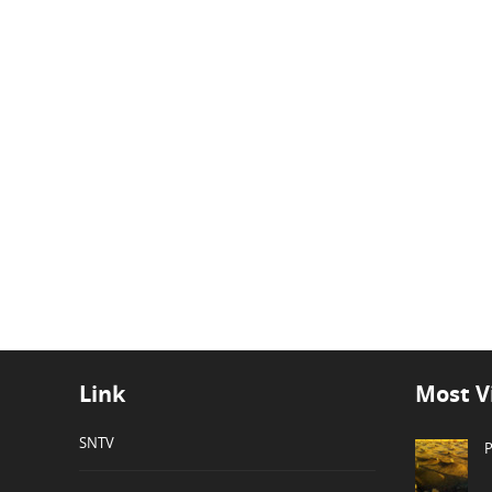
Link
Most V
SNTV
P