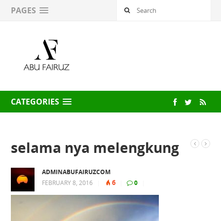
PAGES
CATEGORIES
selama nya melengkung
ADMINABUFAIRUZCOM
6
FEBRUARY 8, 2016
|
|
0
|