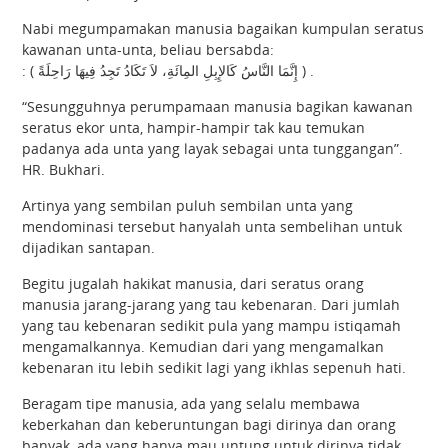
Nabi megumpamakan manusia bagaikan kumpulan seratus
kawanan unta-unta, beliau bersabda:
: ( إِنَّمَا النَّاسُ كَالإِبِلِ المِائَةِ، لاَ تَكَادُ تَجِدُ فِيهَا رَاحِلَةً ) .
“Sesungguhnya perumpamaan manusia bagikan kawanan
seratus ekor unta, hampir-hampir tak kau temukan
padanya ada unta yang layak sebagai unta tunggangan”.
HR. Bukhari.
Artinya yang sembilan puluh sembilan unta yang
mendominasi tersebut hanyalah unta sembelihan untuk
dijadikan santapan.
Begitu jugalah hakikat manusia, dari seratus orang
manusia jarang-jarang yang tau kebenaran. Dari jumlah
yang tau kebenaran sedikit pula yang mampu istiqamah
mengamalkannya. Kemudian dari yang mengamalkan
kebenaran itu lebih sedikit lagi yang ikhlas sepenuh hati.
Beragam tipe manusia, ada yang selalu membawa
keberkahan dan keberuntungan bagi dirinya dan orang
banyak, ada yang hanya mau untung untuk dirinya tidak