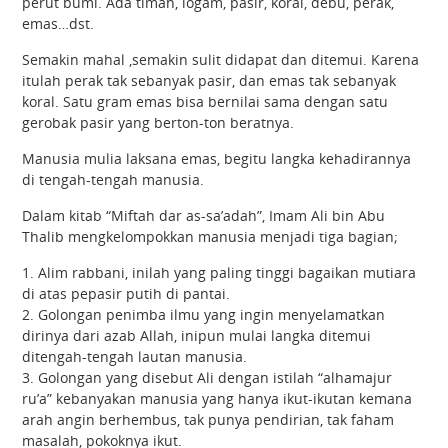
perut bumi. Ada timah, logam, pasir, koral, debu, perak,
emas…dst.
Semakin mahal ,semakin sulit didapat dan ditemui. Karena
itulah perak tak sebanyak pasir, dan emas tak sebanyak
koral. Satu gram emas bisa bernilai sama dengan satu
gerobak pasir yang berton-ton beratnya.
Manusia mulia laksana emas, begitu langka kehadirannya
di tengah-tengah manusia.
Dalam kitab “Miftah dar as-sa’adah”, Imam Ali bin Abu
Thalib mengkelompokkan manusia menjadi tiga bagian;
1. Alim rabbani, inilah yang paling tinggi bagaikan mutiara
di atas pepasir putih di pantai.
2. Golongan penimba ilmu yang ingin menyelamatkan
dirinya dari azab Allah, inipun mulai langka ditemui
ditengah-tengah lautan manusia.
3. Golongan yang disebut Ali dengan istilah “alhamajur
ru’a” kebanyakan manusia yang hanya ikut-ikutan kemana
arah angin berhembus, tak punya pendirian, tak faham
masalah, pokoknya ikut.