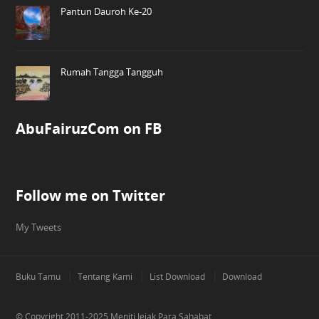
Pantun Dauroh Ke-20
Rumah Tangga Tangguh
AbuFairuzCom on FB
Follow me on Twitter
My Tweets
Buku Tamu
Tentang Kami
List Download
Download
© Copyright 2011-2025
Meniti Jejak Para Sahabat