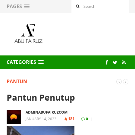
PAGES
CATEGORIES
PANTUN
Pantun Penutup
ADMINABUFAIRUZCOM
181
JANUARY 14, 2023
|
|
0
|