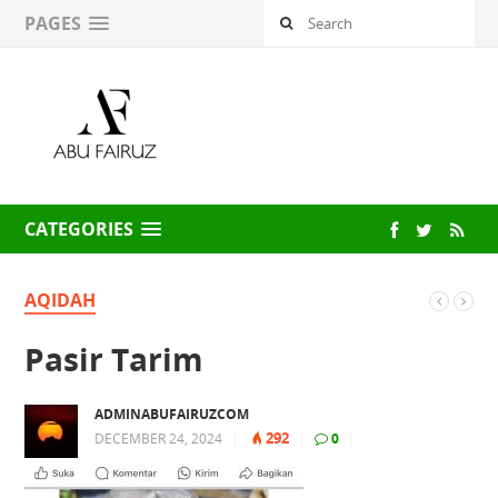
PAGES
CATEGORIES
AQIDAH
Pasir Tarim
ADMINABUFAIRUZCOM
292
DECEMBER 24, 2024
|
|
0
|