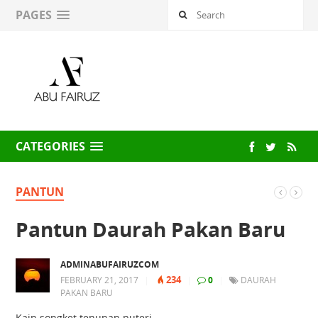
PAGES
CATEGORIES
PANTUN
Pantun Daurah Pakan Baru
ADMINABUFAIRUZCOM
234
FEBRUARY 21, 2017
|
|
0
|
DAURAH
PAKAN BARU
Kain songket tenunan puteri