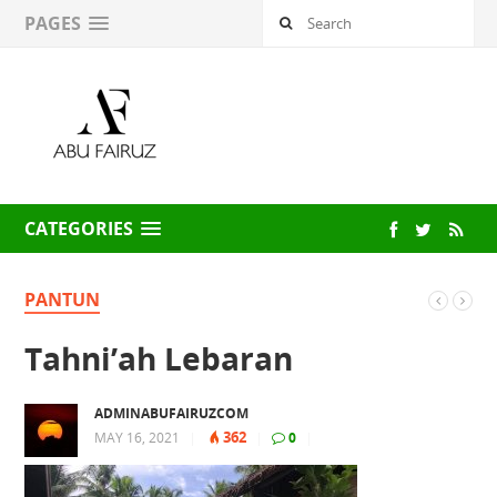
PAGES
CATEGORIES
PANTUN
Tahni’ah Lebaran
ADMINABUFAIRUZCOM
362
MAY 16, 2021
|
|
0
|