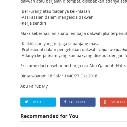
dakwah atau berjalan ditempat, disebabkan adanya satu
-Berkurang atau tiadanya keikhlasan
-Asal-asalan dalam mengelola dakwah
-Kerja sendiri
Maka keberhasilan suatu lembaga dakwah jika terpenuh
-Keikhlasan yang terjaga sepanjang masa
-Profesional dalam pengelolaan dakwah “
itqan wa jauda
-Adanya kerja team yang kompakyang disebut dengan ”
*resume dari nasehat berharga ust Abu Qatadah-Hafiza
Bintan-Batam 18 Safar 1440/27 Okt 2018
Abu Fairuz My
TWITTER
FACEBOOK
GOOGLE+
Recommended for You