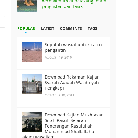
bermakmum di belakang imam
yang isbal dan fasik
POPULAR
LATEST
COMMENTS
TAGS
Sepuluh wasiat untuk calon
pengantin
AUGUST 19, 2010
Download Rekaman Kajian
Syarah Aqidah Wasithiyah
[lengkap]
OCTOBER 18, 2011
Download Kajian Mukhtasar
Sirah Rasul: Sejarah
Peperangan Rasulullah
Muhammad Shallallahu
‘alaihi wasallam