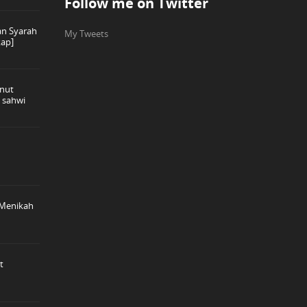
Follow me on Twitter
n Syarah
My Tweets
kap]
nut
 sahwi
 Menikah
t