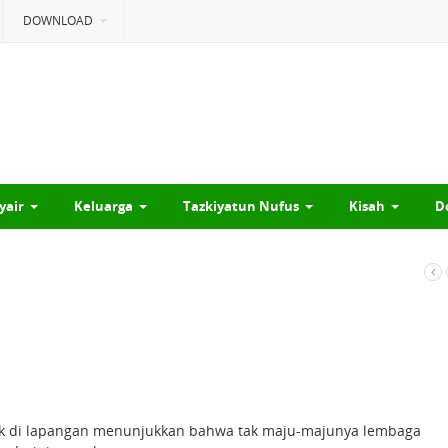
DOWNLOAD
yair
Keluarga
Tazkiyatun Nufus
Kisah
D
tek di lapangan menunjukkan bahwa tak maju-majunya lembaga