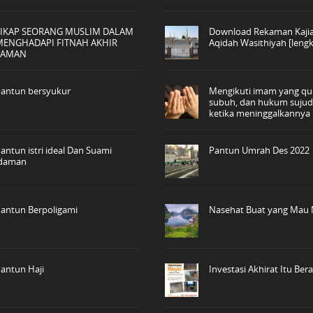
SIKAP SEORANG MUSLIM DALAM
Download Rekaman Kajia
MENGHADAPI FITNAH AKHIR
Aqidah Wasithiyah [leng
ZAMAN
antun bersyukur
Mengikuti imam yang qu
subuh, dan hukum sujud
ketika meninggalkannya
antun istri ideal Dan Suami
Pantun Umrah Des 2022
idaman
antun Berpoligami
Nasehat Buat yang Mau
antun Haji
Investasi Akhirat Itu Bera