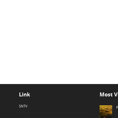
Link
Most V
SNTV
P