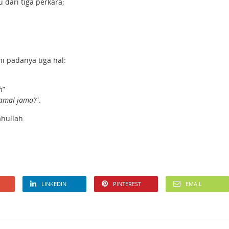
 dari tiga perkara;
i padanya tiga hal:
h
”
amal jama’i
”.
hullah.
LINKEDIN
PINTEREST
EMAIL