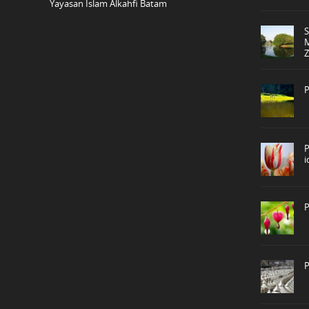
Yayasan Islam Alkahfi Batam
P
P
P
P