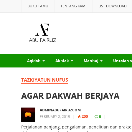
BUKU TAMU
TENTANG KAMI
LIST DOWNLOAD
Aqidah
Akhlak
Manhaj
Untaian s
TAZKIYATUN NUFUS
AGAR DAKWAH BERJAYA
ADMINABUFAIRUZCOM
200
FEBRUARY 2, 2019
|
|
0
|
Perjalanan panjang, pengalaman, penelitian dan prak