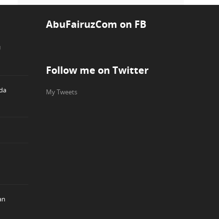
AbuFairuzCom on FB
U
Follow me on Twitter
eda
My Tweets
an