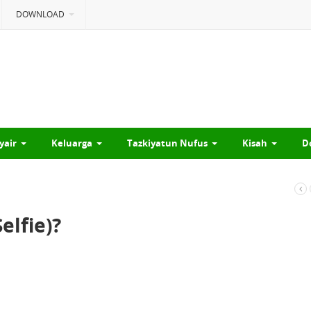
DOWNLOAD
yair
Keluarga
Tazkiyatun Nufus
Kisah
D
elfie)?