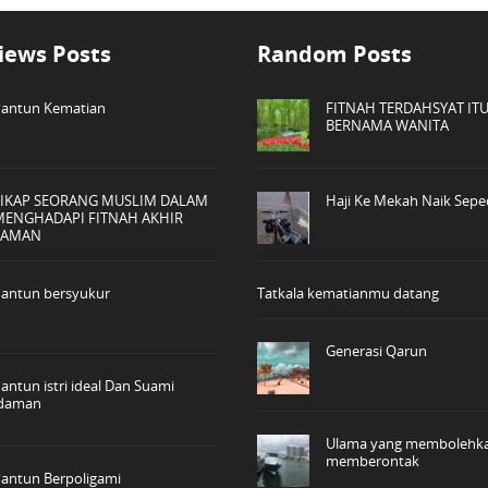
iews Posts
Random Posts
antun Kematian
FITNAH TERDAHSYAT IT
BERNAMA WANITA
SIKAP SEORANG MUSLIM DALAM
Haji Ke Mekah Naik Sep
MENGHADAPI FITNAH AKHIR
ZAMAN
antun bersyukur
Tatkala kematianmu datang
Generasi Qarun
antun istri ideal Dan Suami
idaman
Ulama yang membolehk
memberontak
antun Berpoligami