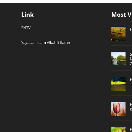
Link
Most V
SNTV
P
Yayasan Islam Alkahfi Batam
P
P
P