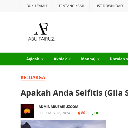
BUKU TAMU
TENTANG KAMI
LIST DOWNLOAD
Aqidah
Akhlak
Manhaj
Untaian s
KELUARGA
Apakah Anda Selfitis (Gila S
ADMINABUFAIRUZCOM
80
FEBRUARY 26, 2024
|
|
0
|