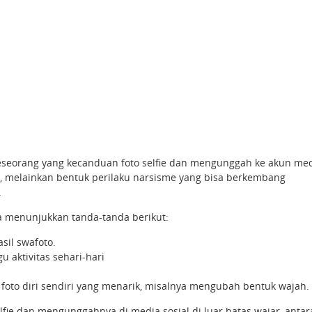
 seseorang yang kecanduan foto selfie dan mengunggah ke akun me
l, melainkan bentuk perilaku narsisme yang bisa berkembang
.
ika menunjukkan tanda-tanda berikut:
sil swafoto.
u aktivitas sehari-hari
foto diri sendiri yang menarik, misalnya mengubah bentuk wajah.
ie dan mengunggahnya di media sosial di luar batas wajar, antar