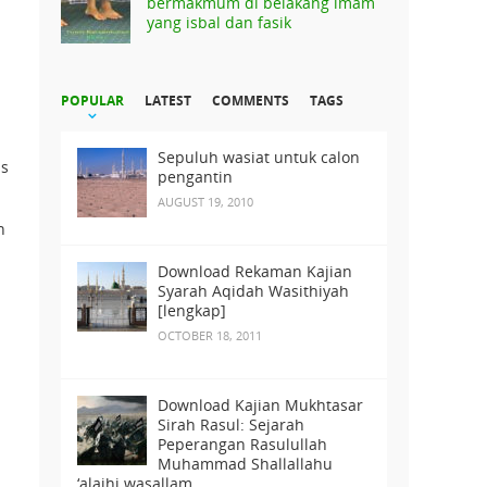
bermakmum di belakang imam
yang isbal dan fasik
POPULAR
LATEST
COMMENTS
TAGS
Sepuluh wasiat untuk calon
us
pengantin
AUGUST 19, 2010
n
Download Rekaman Kajian
Syarah Aqidah Wasithiyah
[lengkap]
OCTOBER 18, 2011
Download Kajian Mukhtasar
Sirah Rasul: Sejarah
Peperangan Rasulullah
Muhammad Shallallahu
‘alaihi wasallam