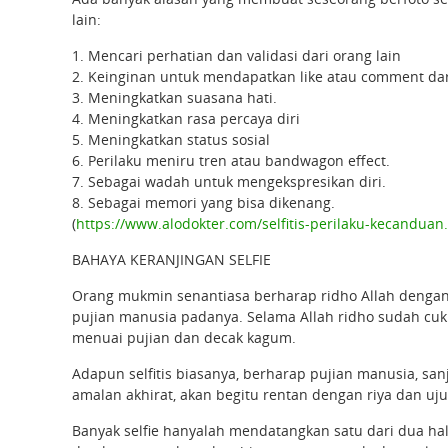
lain:
1. Mencari perhatian dan validasi dari orang lain
2. Keinginan untuk mendapatkan like atau comment dari
3. Meningkatkan suasana hati.
4. Meningkatkan rasa percaya diri
5. Meningkatkan status sosial
6. Perilaku meniru tren atau bandwagon effect.
7. Sebagai wadah untuk mengekspresikan diri.
8. Sebagai memori yang bisa dikenang.
(
https://www.alodokter.com/selfitis-perilaku-kecanduan
BAHAYA KERANJINGAN SELFIE
Orang mukmin senantiasa berharap ridho Allah dengan se
pujian manusia padanya. Selama Allah ridho sudah cuku
menuai pujian dan decak kagum.
Adapun selfitis biasanya, berharap pujian manusia, sa
amalan akhirat, akan begitu rentan dengan riya dan u
Banyak selfie hanyalah mendatangkan satu dari dua h