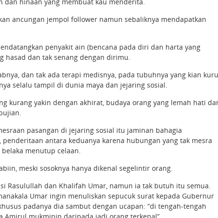
aan dan hinaan yang membuat kau menderita.
ikan ancungan jempol follower namun sebaliknya mendapatkan
endatangkan penyakit ain (bencana pada diri dan harta yang
g hasad dan tak senang dengan dirimu.
babnya, dan tak ada terapi medisnya, pada tubuhnya yang kian kur
ya selalu tampil di dunia maya dan jejaring sosial.
ang kurang yakin dengan akhirat, budaya orang yang lemah hati da
pujian.
esraan pasangan di jejaring sosial itu jaminan bahagia
, penderitaan antara keduanya karena hubungan yang tak mesra
 belaka menutup celaan.
abiin, meski sosoknya hanya dikenal segelintir orang.
si Rasulullah dan Khalifah Umar, namun ia tak butuh itu semua.
 manakala Umar ingin menuliskan sepucuk surat kepada Gubernur
khusus padanya dia sambut dengan ucapan: ”di tengah-tengah
a Amirul mukminin daripada jadi orang terkenal”.