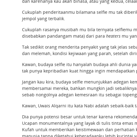
dan karenanya kau akan binasa, atau yang kedua, cel
Cukuplah penderitaanmu bilamana selfie mu tak diber
jempol yang terbalik.
Cukuplah rasanya musibah mu bila ternyata selfiemu m
disebabkan pandangam mata) dari para
heaters
mu yan
Tak sedikit orang menderita penyakit yang tak jelas se
dan melemah, kondisi kejiwaan yang parah, setelah dirin
Kawan, budaya selfie itu hanyalah budaya ahli dunia y
tak punya kepribadian kuat hingga ingin mendapatkan 
Jangan kau kira, budaya selfie menunjukkan adegan kem
membersamai mereka, bahkan mungkin jadi sebaliknya
sebab nongolnya adegan kemesraan itu sebagai topeng
Kawan, Uwais Alqarni itu kata Nabi adalah sebaik-baik t
Dia punya potensi besar untuk tenar karena rekomenda
Ucapan monumentalnya yang layak di tulis tinta emas
Kufah untuk memberikan keistimewaan dan perhatian 
manusia tanpa diketahui keberadaanku lebih kucintai y