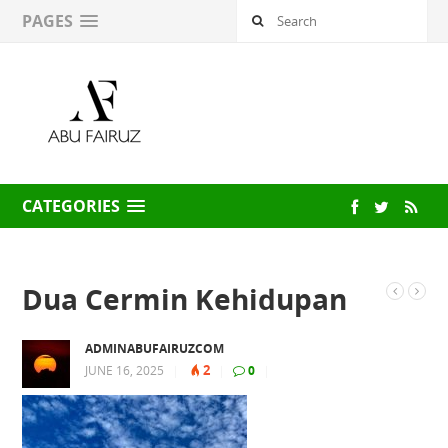
PAGES
CATEGORIES
Dua Cermin Kehidupan
ADMINABUFAIRUZCOM
2
JUNE 16, 2025
|
|
0
|