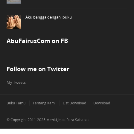
Aku bangga dengan ibuku
AbuFairuzCom on FB
Follow me on Twitter
My Tweets
Buku Tamu
Tentang Kami
List Download
Download
© Copyright 2011-2025
Meniti Jejak Para Sahabat