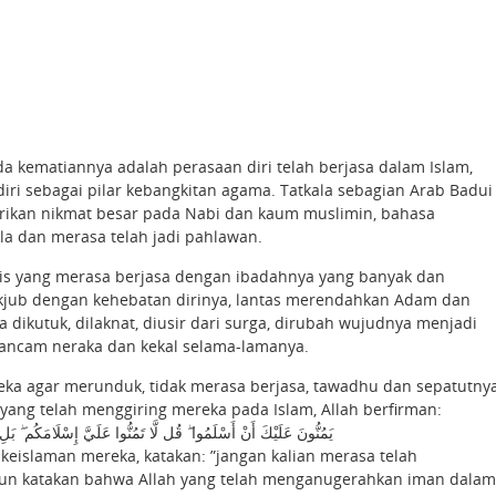
da kematiannya adalah perasaan diri telah berjasa dalam Islam,
ri sebagai pilar kebangkitan agama. Tatkala sebagian Arab Badui
ikan nikmat besar pada Nabi dan kaum muslimin, bahasa
la dan merasa telah jadi pahlawan.
blis yang merasa berjasa dengan ibadahnya yang banyak dan
takjub dengan kehebatan dirinya, lantas merendahkan Adam dan
ikutuk, dilaknat, diusir dari surga, dirubah wujudnya menjadi
iancam neraka dan kekal selama-lamanya.
eka agar merunduk, tidak merasa berjasa, tawadhu dan sepatutny
yang telah menggiring mereka pada Islam, Allah berfirman:
يَمُنُّونَ عَلَيْكَ أَنْ أَسْلَمُوا ۖ قُل لَّا تَمُنُّوا عَلَيَّ إِسْلَامَكُم ۖ ب]
eislaman mereka, katakan: ”jangan kalian merasa telah
mun katakan bahwa Allah yang telah menganugerahkan iman dalam