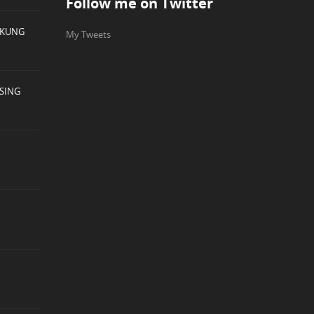
Follow me on Twitter
UKUNG
My Tweets
ASING