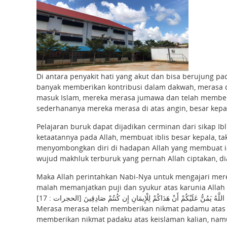
Di antara penyakit hati yang akut dan bisa berujung pa
banyak memberikan kontribusi dalam dakwah, merasa di
masuk Islam, mereka merasa jumawa dan telah member
sederhananya mereka merasa di atas angin, besar kepa
Pelajaran buruk dapat dijadikan cerminan dari sikap I
ketaatannya pada Allah, membuat iblis besar kepala, 
menyombongkan diri di hadapan Allah yang membuat ia d
wujud makhluk terburuk yang pernah Allah ciptakan, d
Maka Allah perintahkan Nabi-Nya untuk mengajari mer
malah memanjatkan puji dan syukur atas karunia Allah 
َلِ اللَّهُ يَمُنُّ عَلَيْكُمْ أَنْ هَدَاكُمْ لِلْإِيمَانِ إِن كُنتُمْ صَادِقِينَ [الحجرات : 17
Merasa merasa telah memberikan nikmat padamu atas k
memberikan nikmat padaku atas keislaman kalian, na