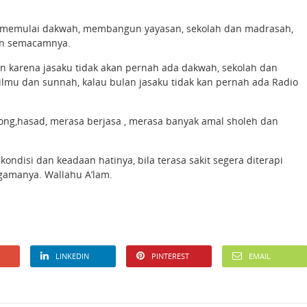
lah memulai dakwah, membangun yayasan, sekolah dan madrasah,
dan semacamnya.
kan karena jasaku tidak akan pernah ada dakwah, sekolah dan
ilmu dan sunnah, kalau bulan jasaku tidak kan pernah ada Radio
mbong,hasad, merasa berjasa , merasa banyak amal sholeh dan
ndisi dan keadaan hatinya, bila terasa sakit segera diterapi
gamanya. Wallahu A’lam.
LINKEDIN
PINTEREST
EMAIL