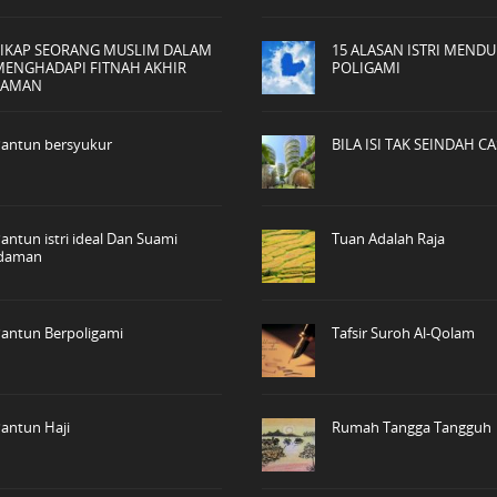
SIKAP SEORANG MUSLIM DALAM
15 ALASAN ISTRI MEND
MENGHADAPI FITNAH AKHIR
POLIGAMI
ZAMAN
antun bersyukur
BILA ISI TAK SEINDAH C
antun istri ideal Dan Suami
Tuan Adalah Raja
idaman
antun Berpoligami
Tafsir Suroh Al-Qolam
antun Haji
Rumah Tangga Tangguh