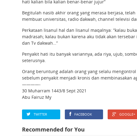
hati kalian bila kalian benar-benar jujur”
Begitulah nasib akhir orang yang merasa berjasa, te
membuat universitas, radio dakwah, channel televisi 
Perkataan lisanul hal dan lisanul maqalnya: ”kalau bu
madrasah; kalau bukan karena aku tidak akan tersebar 
dan Tv dakwah…”
Penyakit hati itu banyak variannya, ada riya, ujub, so
seterusnya.
Orang beruntung adalah orang yang selalu mengontrol ko
sebelum penyakit menjadi kronis dan membinasakan a
————-
30 Muharram 1443/8 Sept 2021
Abu Fairuz My
TWITTER
FACEBOOK
GOOGLE+
Recommended for You