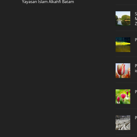
Yayasan Islam Alkahfi Batam
P
P
P
P