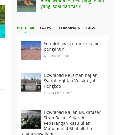
bermakmum di belakang imam
yang isbal dan fasik
POPULAR
LATEST
COMMENTS
TAGS
Sepuluh wasiat untuk calon
pengantin
AUGUST 19, 2010
Download Rekaman Kajian
Syarah Aqidah Wasithiyah
[lengkap]
OCTOBER 18, 2011
Download Kajian Mukhtasar
Sirah Rasul: Sejarah
Peperangan Rasulullah
Muhammad Shallallahu
‘alaihi wasallam