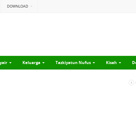
DOWNLOAD
yair
Keluarga
Tazkiyatun Nufus
Kisah
D