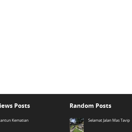
iews Posts
Random Posts
antun Kematian
Selamat Jalan Mas Tavip