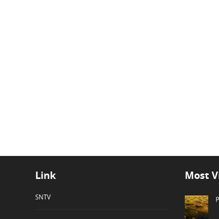
Link
Most V
SNTV
P