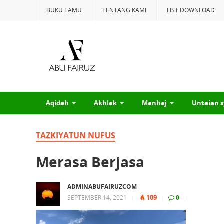
BUKU TAMU
TENTANG KAMI
LIST DOWNLOAD
Aqidah
Akhlak
Manhaj
Untaian s
TAZKIYATUN NUFUS
Merasa Berjasa
ADMINABUFAIRUZCOM
109
SEPTEMBER 14, 2021
|
|
0
|