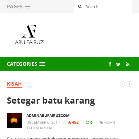
PAGES
CATEGORIES
KISAH
Setegar batu karang
ADMINABUFAIRUZCOM
492
DECEMBER 6, 2014
|
|
0
|
KISAH
TAULADAN DA'I
Suara gulungan ombak yang memecah karang serasa