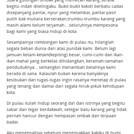
begitu indah ditelingaku. Bukit-bukit kokoh berbatu cadas
disepanjang pantai, nyiur yang melambai, pantai pasir
putih bak mutiara berserakan,trumbu-trumbu karang yang
masih alami belum terjamah….seluruhnya mempesona
bagi kami yang biasa hidup di kota.
Sesampainya rombongan kami di pulau itu, hilanglah
segala beban dunia dari
atas pundak kami. Belum lagi
jamuan ketam-ketam(kepiting) besar, cumi-cumi dan ikan-
ikan mahal yang berkelas dihidangkan, keramah-tamahan
penduduknya… semangkin menambah betahnya kami
berada di sana. Kalaulah bukan karena banyaknya
kesibukan dan tugas-tugas ingin rasanya menetap di pulau
yang tenang dan damai dari segala hiruk-pikuk kehidupan
kota.
Di pulau itulah hidup seorang da’i dan istrinya yang begitu
sabar dan tegar berdakwah, setegar batu karang yang tidak
pernah hancur dengan hempasan ombak dan terpaan
badai.
Aku mengenalnya sebelum menginjakkan kakiku di bumi