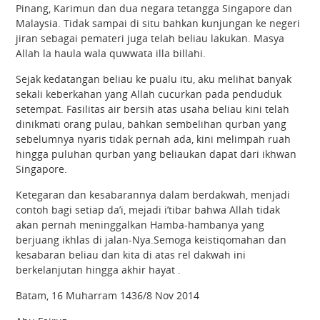
Pinang, Karimun dan dua negara tetangga Singapore dan
Malaysia. Tidak sampai di situ bahkan kunjungan ke negeri
jiran sebagai pemateri juga telah beliau lakukan. Masya
Allah la haula wala quwwata illa billahi.
Sejak kedatangan beliau ke pualu itu, aku melihat banyak
sekali keberkahan yang Allah cucurkan pada penduduk
setempat. Fasilitas air bersih atas usaha beliau kini telah
dinikmati orang pulau, bahkan sembelihan qurban yang
sebelumnya nyaris tidak pernah ada, kini melimpah ruah
hingga puluhan qurban yang beliaukan dapat dari ikhwan
Singapore.
Ketegaran dan kesabarannya dalam berdakwah, menjadi
contoh bagi setiap da’i, mejadi i’tibar bahwa Allah tidak
akan pernah meninggalkan Hamba-hambanya yang
berjuang ikhlas di jalan-Nya.Semoga keistiqomahan dan
kesabaran beliau dan kita di atas rel dakwah ini
berkelanjutan hingga akhir hayat .
Batam, 16 Muharram 1436/8 Nov 2014