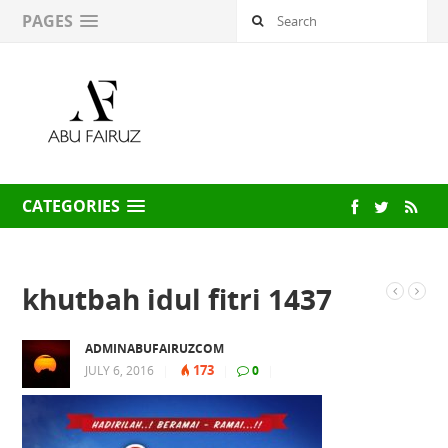
PAGES
CATEGORIES
khutbah idul fitri 1437
ADMINABUFAIRUZCOM
173
JULY 6, 2016
|
|
0
|