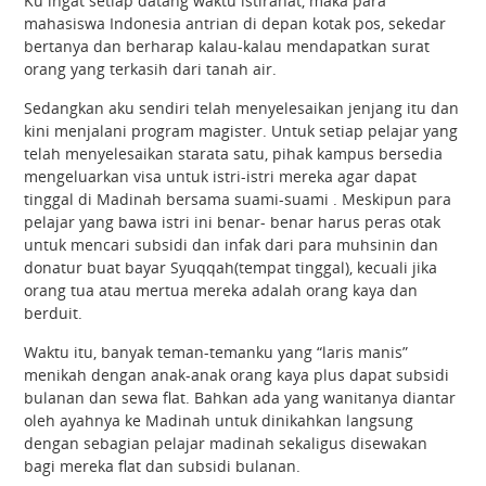
Ku ingat setiap datang waktu istirahat, maka para
mahasiswa Indonesia antrian di depan kotak pos, sekedar
bertanya dan berharap kalau-kalau mendapatkan surat
orang yang terkasih dari tanah air.
Sedangkan aku sendiri telah menyelesaikan jenjang itu dan
kini menjalani program magister. Untuk setiap pelajar yang
telah menyelesaikan starata satu, pihak kampus bersedia
mengeluarkan visa untuk istri-istri mereka agar dapat
tinggal di Madinah bersama suami-suami . Meskipun para
pelajar yang bawa istri ini benar- benar harus peras otak
untuk mencari subsidi dan infak dari para muhsinin dan
donatur buat bayar Syuqqah(tempat tinggal), kecuali jika
orang tua atau mertua mereka adalah orang kaya dan
berduit.
Waktu itu, banyak teman-temanku yang “laris manis”
menikah dengan anak-anak orang kaya plus dapat subsidi
bulanan dan sewa flat. Bahkan ada yang wanitanya diantar
oleh ayahnya ke Madinah untuk dinikahkan langsung
dengan sebagian pelajar madinah sekaligus disewakan
bagi mereka flat dan subsidi bulanan.