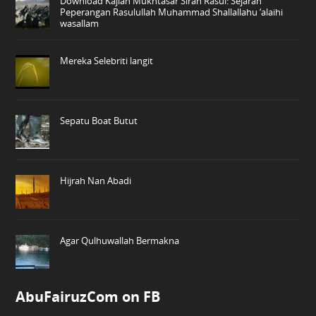
Download Kajian Mukhtasar Sirah Rasul: Sejarah
Peperangan Rasulullah Muhammad Shallallahu ‘alaihi
wasallam
Mereka Selebriti langit
Sepatu Boat Butut
Hijrah Nan Abadi
Agar Qulhuwallah Bermakna
AbuFairuzCom on FB