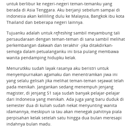
untuk berlibur ke negeri-negeri teman-temanku yang
berada di Asia Tenggara. Aku berjanji sebelum sampai di
indonesia akan kelililing dulu ke Malaysia, Bangkok ibu kota
Thailand dan beberapa negeri lainnya.
Tujuanku adalah untuk
refreshing
sambil meyambung tali
persaudaraan dengan teman-teman di sana sambil melihat
perkembangan dakwah dan terakhir -jika ditakdirkan-
semoga dalam petualanganku ini bisa pulang membawa
wanita pendamping hidupku kelak.
Menurutkku sudah layak rasanya aku beristri untuk
menyempurnakan agamaku dan menentramkan jiwa ini
yang selalu gelisah jika melihat teman-teman sejawat telah
pada menikah. Jangankan sedang menempuh jenjang
magister, di jenjang S1 saja sudah banyak pelajar-pelajar
dari Indonesia yang menikah. Ada juga yang baru duduk di
semester dua di kuliah sudah nekat menyunting wanita
idamannya, meskipun ia tau akan menegak pahitnya piala
perpisahan kelak setelah satu hingga dua bulan meresapi
indahnya bulan madu.