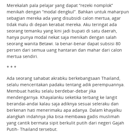
Merekalah pala pelajar yang dapat “rezeki nomplok”
menikah dengan “modal dengkul”. Bahkan untuk maharpun
sebagian mereka ada yang disubsidi calon mertua, agar
tidak malu di depan kerabat mereka. Aku teringat ada
seorang temanku yang kini jadi bupati di satu daerah,
hanya punya modal nekat saja menikah dengan salah
seorang wanita Betawi. Ia benar-benar dapat subsisi 80
persen dari semua uang hantaran dan mahar dari calon
mertua sendiri.
* * *
Ada seorang sahabat akrabku berkebangsaan Thailand,
selalu menceritakan padaku tentang adik perempuannya.
Membuat hatiku selalu berdebar-debar jika
mendengarnya. Khayalanku seketika terbang ke langit
berandai-andai kalau saja adiknya sesuai seleraku dan
berkenan hati menerimaku apa adanya. Dalam khayalku
alangkah indahnya jika bisa membawa gadis muslimah
yang cantik bermata sipit berkulit putih dari negeri Gajah
Putih- Thailand tersebut.