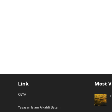
Link
Most V
SNTV
P
Yayasan Islam Alkahfi Batam