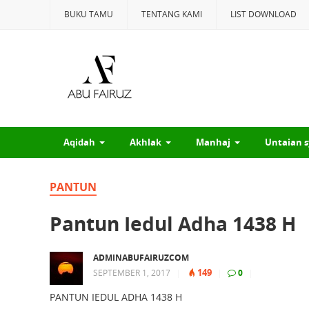
BUKU TAMU
TENTANG KAMI
LIST DOWNLOAD
Aqidah
Akhlak
Manhaj
Untaian s
PANTUN
Pantun Iedul Adha 1438 H
ADMINABUFAIRUZCOM
149
SEPTEMBER 1, 2017
|
|
0
|
PANTUN IEDUL ADHA 1438 H