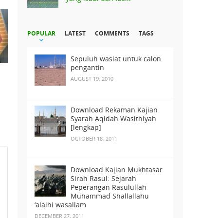
POPULAR
LATEST
COMMENTS
TAGS
Sepuluh wasiat untuk calon
pengantin
AUGUST 19, 2010
Download Rekaman Kajian
Syarah Aqidah Wasithiyah
[lengkap]
OCTOBER 18, 2011
Download Kajian Mukhtasar
Sirah Rasul: Sejarah
Peperangan Rasulullah
Muhammad Shallallahu
‘alaihi wasallam
DECEMBER 27, 2011