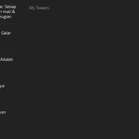
t: Setiap
My Tweets
n mati &
rugian
 Gelar
 Adalah
nya
ikan