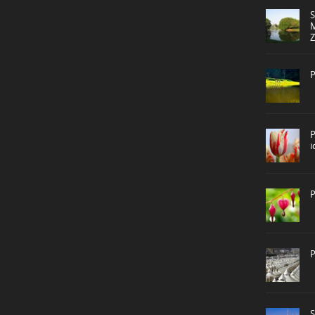
P
P
P
P
S