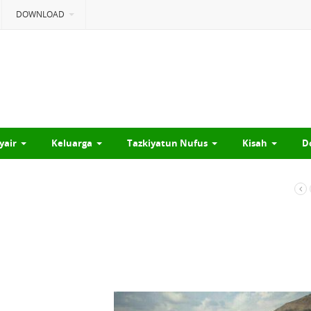
DOWNLOAD
yair
Keluarga
Tazkiyatun Nufus
Kisah
D