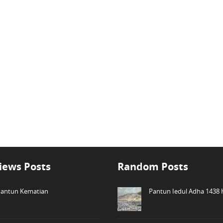
iews Posts
Random Posts
antun Kematian
Pantun Iedul Adha 1438 