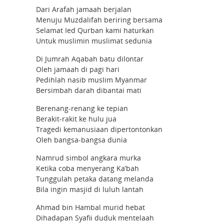
Dari Arafah jamaah berjalan
Menuju Muzdalifah beriring bersama
Selamat Ied Qurban kami haturkan
Untuk muslimin muslimat sedunia
Di Jumrah Aqabah batu dilontar
Oleh jamaah di pagi hari
Pedihlah nasib muslim Myanmar
Bersimbah darah dibantai mati
Berenang-renang ke tepian
Berakit-rakit ke hulu jua
Tragedi kemanusiaan dipertontonkan
Oleh bangsa-bangsa dunia
Namrud simbol angkara murka
Ketika coba menyerang Ka’bah
Tunggulah petaka datang melanda
Bila ingin masjid di luluh lantah
Ahmad bin Hambal murid hebat
Dihadapan Syafii duduk mentelaah