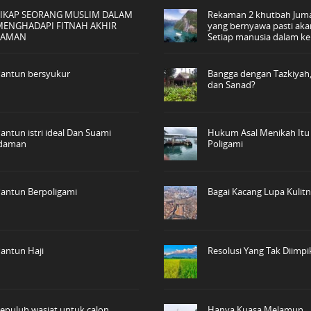
SIKAP SEORANG MUSLIM DALAM
Rekaman 2 khutbah Juma
MENGHADAPI FITNAH AKHIR
yang bernyawa pasti aka
ZAMAN
Setiap manusia dalam ke
antun bersyukur
Bangga dengan Tazkiyah,
dan Sanad?
antun istri ideal Dan Suami
Hukum Asal Menikah Itu
idaman
Poligami
antun Berpoligami
Bagai Kacang Lupa Kulit
antun Haji
Resolusi Yang Tak Diimp
epuluh wasiat untuk calon
Hanya Kuasa Melamun