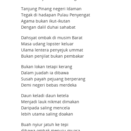
Tanjung Pinang negeri Idaman
Tegak di hadapan Pulau Penyengat
Agama bukan ikut-ikutan
Dengan dalil duhai sahabat
Dahsyat ombak di musim Barat
Masa udang lopster keluar
Ulama lentera penyejuk ummat
Bukan penjilat bukan pembakar
Bukan lokan tetapi kerang
Dalam juadah ia dibawa
Susah payah pejuang berperang
Demi negeri bebas merdeka
Daun keladi daun ketela
Menjadi lauk nikmat dimakan
Daripada saling mencela
lebih utama saling doakan
Buah nyiur jatuh ke tepi
dibawa ombak menuju muara