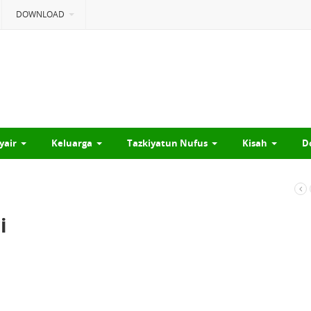
DOWNLOAD
yair
Keluarga
Tazkiyatun Nufus
Kisah
D
i