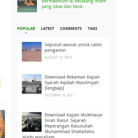
bermakmum di belakang imam
yang isbal dan fasik
POPULAR
LATEST
COMMENTS
TAGS
Sepuluh wasiat untuk calon
pengantin
AUGUST 19, 2010
Download Rekaman Kajian
Syarah Aqidah Wasithiyah
[lengkap]
OCTOBER 18, 2011
Download Kajian Mukhtasar
Sirah Rasul: Sejarah
Peperangan Rasulullah
Muhammad Shallallahu
‘alaihi wasallam