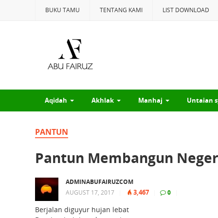
BUKU TAMU
TENTANG KAMI
LIST DOWNLOAD
Aqidah
Akhlak
Manhaj
Untaian s
PANTUN
Pantun Membangun Neger
ADMINABUFAIRUZCOM
3,467
AUGUST 17, 2017
|
|
0
|
Berjalan diguyur hujan lebat