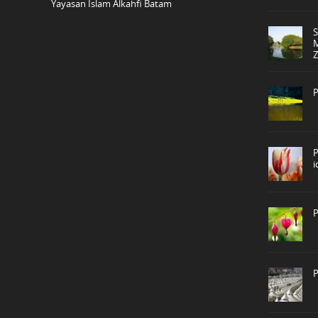
Yayasan Islam Alkahfi Batam
P
P
P
P