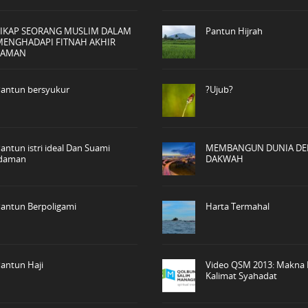
SIKAP SEORANG MUSLIM DALAM
Pantun Hijrah
MENGHADAPI FITNAH AKHIR
ZAMAN
antun bersyukur
?Ujub?
antun istri ideal Dan Suami
MEMBANGUN DUNIA D
idaman
DAKWAH
antun Berpoligami
Harta Termahal
antun Haji
Video QSM 2013: Makna
Kalimat Syahadat