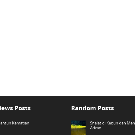
iews Posts
Random Posts
antun Kematian
Shalat di Kebun dan Me
Adzan