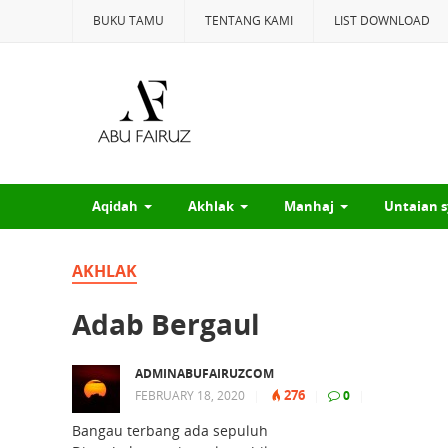
BUKU TAMU
TENTANG KAMI
LIST DOWNLOAD
Aqidah
Akhlak
Manhaj
Untaian s
AKHLAK
Adab Bergaul
ADMINABUFAIRUZCOM
276
FEBRUARY 18, 2020
|
|
0
|
Bangau terbang ada sepuluh