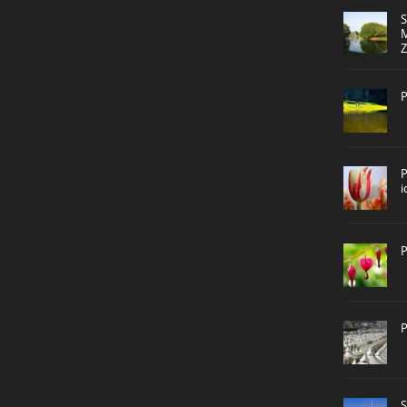
P
P
P
P
S