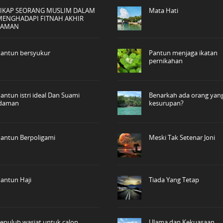
SIKAP SEORANG MUSLIM DALAM
Mata Hati
MENGHADAPI FITNAH AKHIR
ZAMAN
antun bersyukur
Pantun menjaga ikatan
pernikahan
antun istri ideal Dan Suami
Benarkah ada orang yan
idaman
kesurupan?
antun Berpoligami
Meski Tak Setenar Joni
antun Haji
Tiada Yang Tetap
epuluh wasiat untuk calon
Ulama dan Kekuasaan