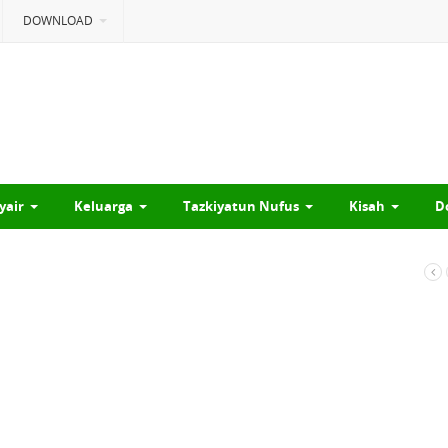
DOWNLOAD
yair
Keluarga
Tazkiyatun Nufus
Kisah
D