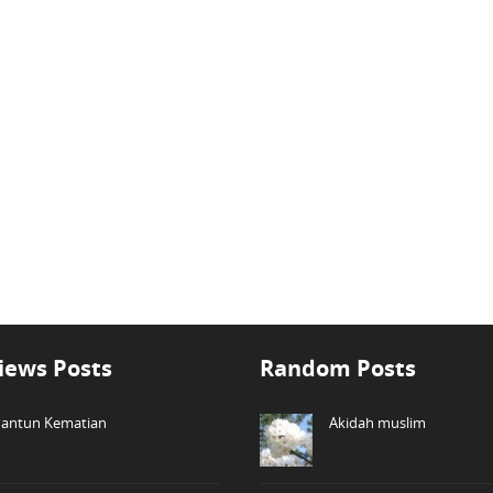
iews Posts
Random Posts
antun Kematian
Akidah muslim