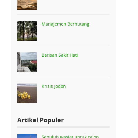
Manajemen Berhutang
Barisan Sakit Hati
Krisis Jodoh
Artikel Populer
Sepuluh wasiat untuk calon