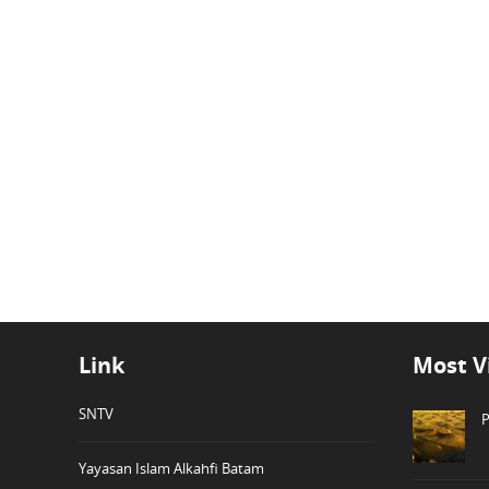
Link
Most V
SNTV
P
Yayasan Islam Alkahfi Batam