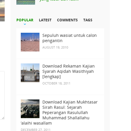
POPULAR
LATEST
COMMENTS
TAGS
Sepuluh wasiat untuk calon
pengantin
AUGUST 19, 2010
Download Rekaman Kajian
Syarah Aqidah Wasithiyah
[lengkap]
OCTOBER 18, 2011
Download Kajian Mukhtasar
Sirah Rasul: Sejarah
Peperangan Rasulullah
Muhammad Shallallahu
‘alaihi wasallam
DECEMBER 27, 2011