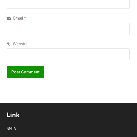
Email
*
Website
Link
SNTV