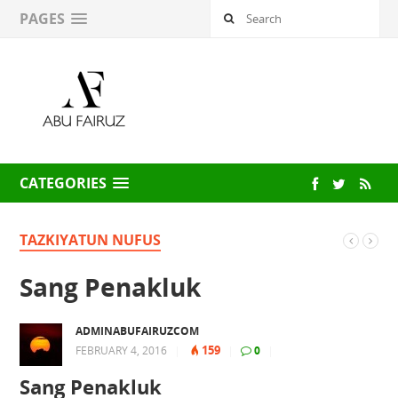
PAGES
CATEGORIES
TAZKIYATUN NUFUS
Sang Penakluk
ADMINABUFAIRUZCOM
159
FEBRUARY 4, 2016
|
|
0
|
Sang Penakluk