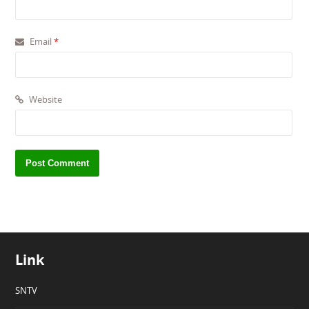
Email
*
Website
Link
SNTV