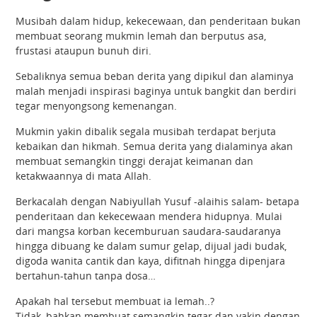
Musibah dalam hidup, kekecewaan, dan penderitaan bukan
membuat seorang mukmin lemah dan berputus asa,
frustasi ataupun bunuh diri.
Sebaliknya semua beban derita yang dipikul dan alaminya
malah menjadi inspirasi baginya untuk bangkit dan berdiri
tegar menyongsong kemenangan.
Mukmin yakin dibalik segala musibah terdapat berjuta
kebaikan dan hikmah. Semua derita yang dialaminya akan
membuat semangkin tinggi derajat keimanan dan
ketakwaannya di mata Allah.
Berkacalah dengan Nabiyullah Yusuf -alaihis salam- betapa
penderitaan dan kekecewaan mendera hidupnya. Mulai
dari mangsa korban kecemburuan saudara-saudaranya
hingga dibuang ke dalam sumur gelap, dijual jadi budak,
digoda wanita cantik dan kaya, difitnah hingga dipenjara
bertahun-tahun tanpa dosa…
Apakah hal tersebut membuat ia lemah..?
Tidak, bahkan membuat semangkin tegar dan yakin dengan