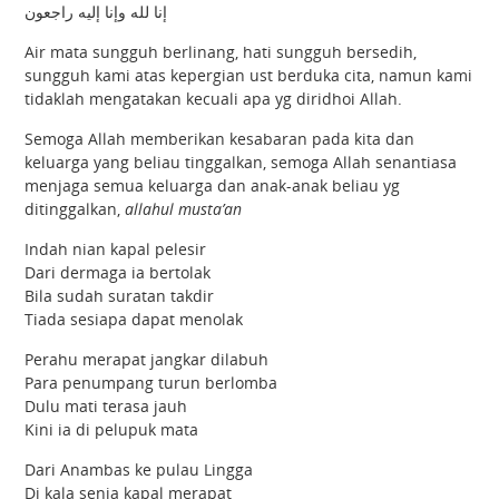
إنا لله وإنا إليه راجعون
Air mata sungguh berlinang, hati sungguh bersedih,
sungguh kami atas kepergian ust berduka cita, namun kami
tidaklah mengatakan kecuali apa yg diridhoi Allah.
Semoga Allah memberikan kesabaran pada kita dan
keluarga yang beliau tinggalkan, semoga Allah senantiasa
menjaga semua keluarga dan anak-anak beliau yg
ditinggalkan,
allahul musta’an
Indah nian kapal pelesir
Dari dermaga ia bertolak
Bila sudah suratan takdir
Tiada sesiapa dapat menolak
Perahu merapat jangkar dilabuh
Para penumpang turun berlomba
Dulu mati terasa jauh
Kini ia di pelupuk mata
Dari Anambas ke pulau Lingga
Di kala senja kapal merapat