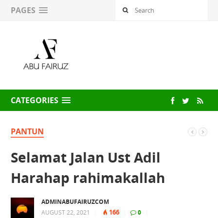
PAGES
CATEGORIES
PANTUN
Selamat Jalan Ust Adil
Harahap rahimakallah
ADMINABUFAIRUZCOM
166
AUGUST 22, 2021
|
|
0
|