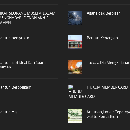
SIKAP SEORANG MUSLIM DALAM
Agar Tidak Berpisah
MENGHADAPI FITNAH AKHIR
ZAMAN
antun bersyukur
Pantun Kenangan
antun istri ideal Dan Suami
Tatkala Dia Mengkhiana
idaman
antun Berpoligami
HUKUM MEMBER CARD
antun Haji
Khutbah Jumat: Cepatnya
waktu Romadhon