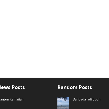
iews Posts
Random Posts
antun Kematian
Daripada Jadi Bucin