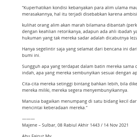
“Kuperhatikan kondisi kebanyakan para alim ulama m
merasakannya, hal itu terjadi disebabkan karena ambi
kulihat orang alim akan marah bilamana dibantah (p
dengan keahlian retorikanya, adapun ada ahli ibadah y
hukuman yang tak mereka sadar adalah dicabutnya lez
Hanya segelintir saja yang selamat dari bencana ini 
bumi ini.
Sungguh apa yang terdapat dalam batin mereka sama d
indah, apa yang mereka sembunyikan sesuai dengan ap
Cita-cita mereka setinggi bintang bahkan lebih, bila d
mereka miliki, mereka segera menyembunyikannya.
Manusia bagaikan menumpang di satu bidang kecil dar
mencintai keberadaan mereka.”
———
Majene – Sulbar, 08 Rabiul Akhir 1443 / 14 Nov 2021
Abu Fairuz My