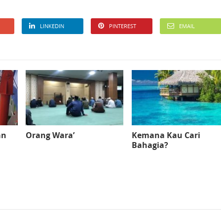
LINKEDIN
PINTEREST
EMAIL
an
Orang Wara’
Kemana Kau Cari
Bahagia?