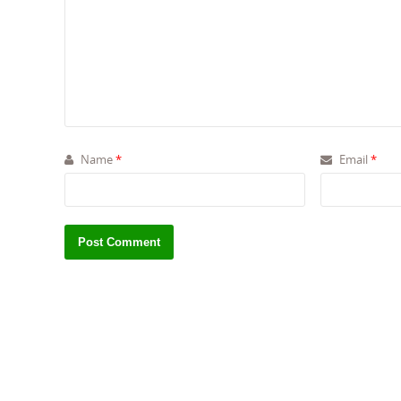
Name
*
Email
*