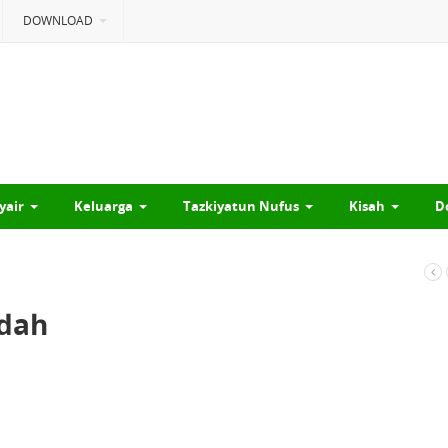
DOWNLOAD
yair
Keluarga
Tazkiyatun Nufus
Kisah
D
adah