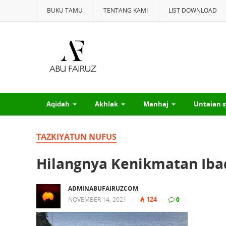
BUKU TAMU
TENTANG KAMI
LIST DOWNLOAD
Aqidah
Akhlak
Manhaj
Untaian s
TAZKIYATUN NUFUS
Hilangnya Kenikmatan Ib
ADMINABUFAIRUZCOM
124
NOVEMBER 14, 2021
|
|
0
|