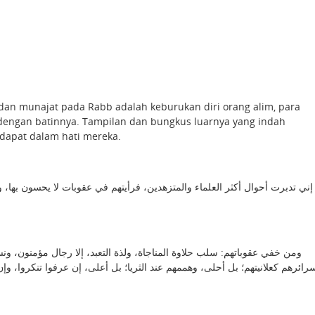
an munajat pada Rabb adalah keburukan diri orang alim, para
dengan batinnya. Tampilan dan bungkus luarnya yang indah
dapat dalam hati mereka.
ومن خفي عقوباتهم: سلب حلاوة المناجاة، ولذة التعبد، إلا رجال مؤمنون، ،
سرائرهم كعلانيتهم؛ بل أحلى، وهممهم عند الثريا؛ بل أعلى، إن عرفوا تنكروا، و