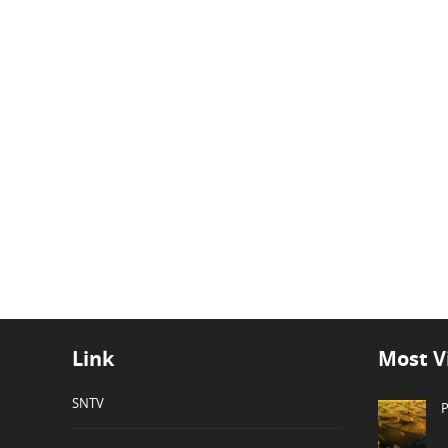
Link
Most V
SNTV
P