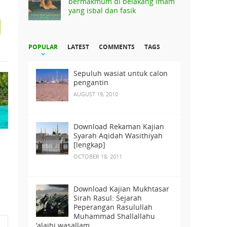
bermakmum di belakang imam
yang isbal dan fasik
POPULAR
LATEST
COMMENTS
TAGS
Sepuluh wasiat untuk calon
pengantin
AUGUST 19, 2010
Download Rekaman Kajian
Syarah Aqidah Wasithiyah
[lengkap]
OCTOBER 18, 2011
Download Kajian Mukhtasar
Sirah Rasul: Sejarah
Peperangan Rasulullah
Muhammad Shallallahu
‘alaihi wasallam