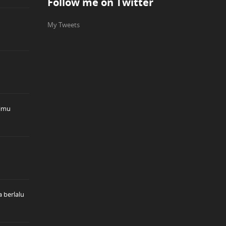
Follow me on Twitter
My Tweets
timu
 berlalu