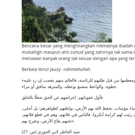
Bencana besar yang menghilangkan nikmatnya ibadah d
muballigh maupun ahli zuhud yang zahirnya tak sama 
menawan banyak orang tak sesuai dengan apa yang ter
Berkata Ibnul Jauzy –
rahimahullah
:
«إني تدبرت أحوال أكثر العلماء والمتزهدين، فرأيتهم في عقوبات لا يحسون بها، ومعظمها من قبل طلبهم للرئاسة، فالعالم منهم يغضب إن رد عليه
خطوة، والواعظ متصنع بوعظه، والمتزهد منافق أو مراء.
فأول عقوباتهم: إعراضهم عن الحق شغلًا بالخلق.
ونساء مؤمنات، يحفظ الله بهم الأرض، بواطنهم كظواهرهم؛ بل أجلى
إن رئيت لهم كرامة أنكروا، فالناس في غلاتهم، وهم في قطع فلاتهم
تحبهم بقاع الأرض، وتفرح بهم».
صيد الخاطر لابن الجوزي (ص: 27)