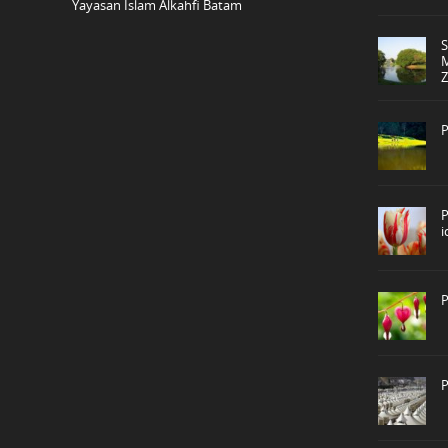
Yayasan Islam Alkahfi Batam
P
P
P
P