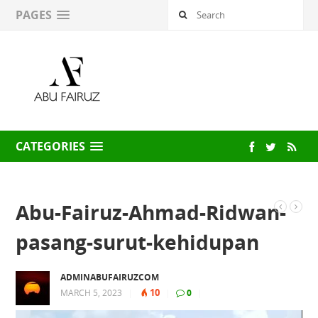
PAGES
CATEGORIES
Abu-Fairuz-Ahmad-Ridwan-
pasang-surut-kehidupan
ADMINABUFAIRUZCOM
10
MARCH 5, 2023
|
|
0
|
Video