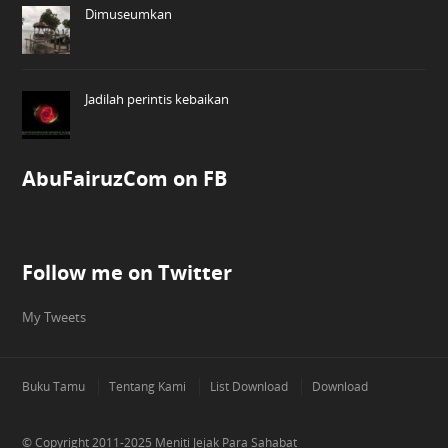
Dimuseumkan
Jadilah perintis kebaikan
AbuFairuzCom on FB
Follow me on Twitter
My Tweets
Buku Tamu
Tentang Kami
List Download
Download
© Copyright 2011-2025
Meniti Jejak Para Sahabat