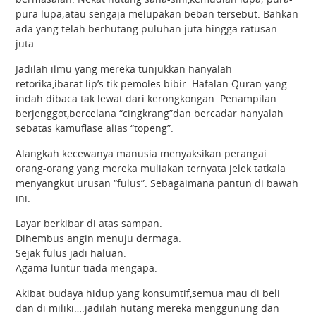
pura lupa;atau sengaja melupakan beban tersebut. Bahkan
ada yang telah berhutang puluhan juta hingga ratusan
juta.
Jadilah ilmu yang mereka tunjukkan hanyalah
retorika,ibarat lip’s tik pemoles bibir. Hafalan Quran yang
indah dibaca tak lewat dari kerongkongan. Penampilan
berjenggot,bercelana “cingkrang”dan bercadar hanyalah
sebatas kamuflase alias “topeng”.
Alangkah kecewanya manusia menyaksikan perangai
orang-orang yang mereka muliakan ternyata jelek tatkala
menyangkut urusan “fulus”. Sebagaimana pantun di bawah
ini:
Layar berkibar di atas sampan.
Dihembus angin menuju dermaga.
Sejak fulus jadi haluan.
Agama luntur tiada mengapa.
Akibat budaya hidup yang konsumtif,semua mau di beli
dan di miliki….jadilah hutang mereka menggunung dan