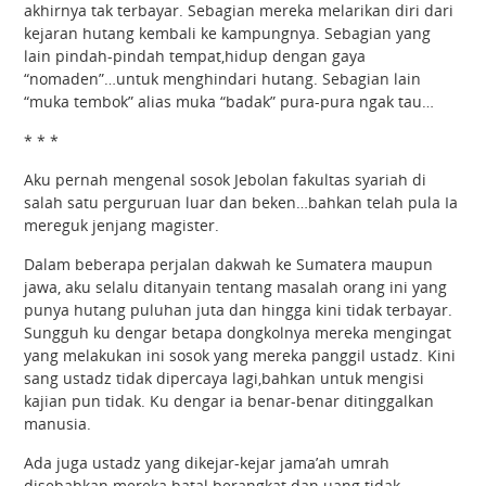
akhirnya tak terbayar. Sebagian mereka melarikan diri dari
kejaran hutang kembali ke kampungnya. Sebagian yang
lain pindah-pindah tempat,hidup dengan gaya
“nomaden”…untuk menghindari hutang. Sebagian lain
“muka tembok” alias muka “badak” pura-pura ngak tau…
* * *
Aku pernah mengenal sosok Jebolan fakultas syariah di
salah satu perguruan luar dan beken…bahkan telah pula Ia
mereguk jenjang magister.
Dalam beberapa perjalan dakwah ke Sumatera maupun
jawa, aku selalu ditanyain tentang masalah orang ini yang
punya hutang puluhan juta dan hingga kini tidak terbayar.
Sungguh ku dengar betapa dongkolnya mereka mengingat
yang melakukan ini sosok yang mereka panggil ustadz. Kini
sang ustadz tidak dipercaya lagi,bahkan untuk mengisi
kajian pun tidak. Ku dengar ia benar-benar ditinggalkan
manusia.
Ada juga ustadz yang dikejar-kejar jama’ah umrah
disebabkan mereka batal berangkat dan uang tidak