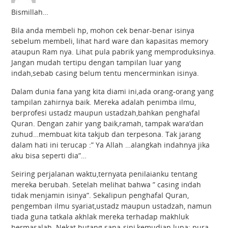
Bismillah…
Bila anda membeli hp, mohon cek benar-benar isinya
sebelum membeli, lihat hard ware dan kapasitas memory
ataupun Ram nya. Lihat pula pabrik yang memproduksinya.
Jangan mudah tertipu dengan tampilan luar yang
indah,sebab casing belum tentu mencerminkan isinya.
Dalam dunia fana yang kita diami ini,ada orang-orang yang
tampilan zahirnya baik. Mereka adalah penimba ilmu,
berprofesi ustadz maupun ustadzah,bahkan penghafal
Quran. Dengan zahir yang baik,ramah, tampak wara’dan
zuhud…membuat kita takjub dan terpesona. Tak jarang
dalam hati ini terucap :” Ya Allah …alangkah indahnya jika
aku bisa seperti dia”…
Seiring perjalanan waktu,ternyata penilaianku tentang
mereka berubah. Setelah melihat bahwa ” casing indah
tidak menjamin isinya”. Sekalipun penghafal Quran,
pengemban ilmu syariat,ustadz maupun ustadzah, namun
tiada guna tatkala akhlak mereka terhadap makhluk
bermasalah. Nekat hutang sana-sini,kemudian lupa; pura-