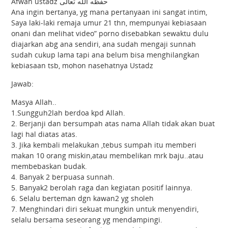
Afwan ustadz حفظه الله تعالى
Ana ingin bertanya, yg mana pertanyaan ini sangat intim,
Saya laki-laki remaja umur 21 thn, mempunyai kebiasaan
onani dan melihat video” porno disebabkan sewaktu dulu
diajarkan abg ana sendiri, ana sudah mengaji sunnah
sudah cukup lama tapi ana belum bisa menghilangkan
kebiasaan tsb, mohon nasehatnya Ustadz
Jawab:
Masya Allah..
1.Sungguh2lah berdoa kpd Allah.
2. Berjanji dan bersumpah atas nama Allah tidak akan buat
lagi hal diatas atas.
3. Jika kembali melakukan ,tebus sumpah itu memberi
makan 10 orang miskin,atau membelikan mrk baju..atau
membebaskan budak.
4. Banyak 2 berpuasa sunnah.
5. Banyak2 berolah raga dan kegiatan positif lainnya.
6. Selalu berteman dgn kawan2 yg sholeh
7. Menghindari diri sekuat mungkin untuk menyendiri,
selalu bersama seseorang yg mendampingi.