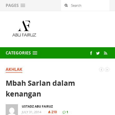
PAGES
CATEGORIES
AKHLAK
Mbah Sarlan dalam
kenangan
USTADZ ABU FAIRUZ
210
JULY 31, 2014
|
|
1
|