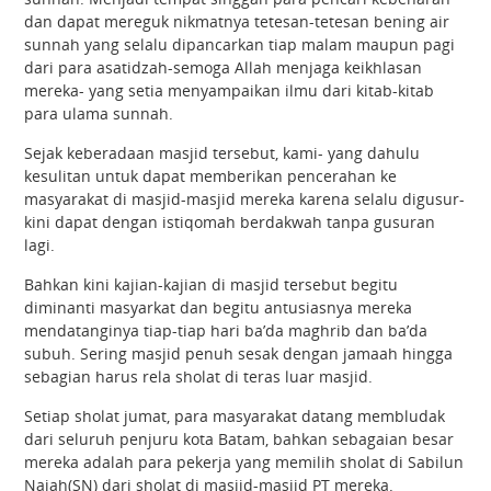
dan dapat mereguk nikmatnya tetesan-tetesan bening air
sunnah yang selalu dipancarkan tiap malam maupun pagi
dari para asatidzah-semoga Allah menjaga keikhlasan
mereka- yang setia menyampaikan ilmu dari kitab-kitab
para ulama sunnah.
Sejak keberadaan masjid tersebut, kami- yang dahulu
kesulitan untuk dapat memberikan pencerahan ke
masyarakat di masjid-masjid mereka karena selalu digusur-
kini dapat dengan istiqomah berdakwah tanpa gusuran
lagi.
Bahkan kini kajian-kajian di masjid tersebut begitu
diminanti masyarkat dan begitu antusiasnya mereka
mendatanginya tiap-tiap hari ba’da maghrib dan ba’da
subuh. Sering masjid penuh sesak dengan jamaah hingga
sebagian harus rela sholat di teras luar masjid.
Setiap sholat jumat, para masyarakat datang membludak
dari seluruh penjuru kota Batam, bahkan sebagaian besar
mereka adalah para pekerja yang memilih sholat di Sabilun
Najah(SN) dari sholat di masjid-masjid PT mereka.