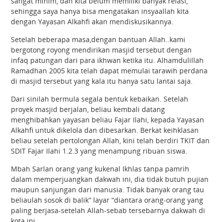
sangat minim, dan kita belum memiliki banyak relasi,
sehingga saya hanya bisa mengatakan insyaallah kita
dengan Yayasan Alkahfi akan mendiskusikannya.
Setelah beberapa masa,dengan bantuan Allah..kami
bergotong royong mendirikan masjid tersebut dengan
infaq patungan dari para ikhwan ketika itu. Alhamdulillah
Ramadhan 2005 kita telah dapat memulai tarawih perdana
di masjid tersebut yang kala itu hanya satu lantai saja.
Dari sinilah bermula segala bentuk kebaikan. Setelah
proyek masjid berjalan, beliau kembali datang
menghibahkan yayasan beliau Fajar Ilahi, kepada Yayasan
Alkahfi untuk dikelola dan dibesarkan. Berkat keihklasan
beliau setelah pertolongan Allah, kini telah berdiri TKIT dan
SDIT Fajar Ilahi 1.2.3 yang menampung ribuan siswa.
Mbah Sarlan orang yang kukenal Ikhlas tanpa pamrih
dalam memperjuangkan dakwah ini, dia tidak butuh pujian
maupun sanjungan dari manusia. Tidak banyak orang tau
beliaulah sosok di balik” layar “diantara orang-orang yang
paling berjasa-setelah Allah-sebab tersebarnya dakwah di
kota ini.