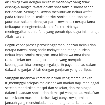
aku dikejutkan dengan berita kematiannya yang tidak
disangka-sangka. Wafat dalam shaf tatkala sholat ashar
berjamaah. Sebagian ikhwan menuturkan beliau wafat
pada rakaat kedua ketika berdiri sholat , tiba-tiba beliau
jatuh dan sakarat diangkat para ikhwan, tak berapa lama
beliaupun menghembuskan nafas terakhirnya,
meninggalkan dunia fana yang penuh tipu daya ini, menuju
Allah –ta ala-.
Begitu cepat proses penyelenggaraan jenazah beliau dan
betapa banyak yang hadir melayat dan menguburkan
beliau lepas sholat maghrib. Inna lillahi wa inna ilaihi
rajiun. Telah berpulang orang tua yang menjadi
kebanggaan kita, semoga segala jerih payah beliau dalam
dakwah diganjari Allah dengan ganjaran yang berlipat.
Sungguh indahnya kematian beliau yang membuat kita
iri,meninggal selepas melaksanakan ibadah haji, meninggal
setelah mendirikan masjid dan sekolah, dan meninggal
dalam keaadaan sholat dan di masjid yang beliau wakafkan
untuk kaum muslimin, belum lagi banyaknya jumlah
jamaah yang mensholatkan dan menghantarkan beliau.