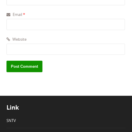
Email
*
Website
Link
SNTV