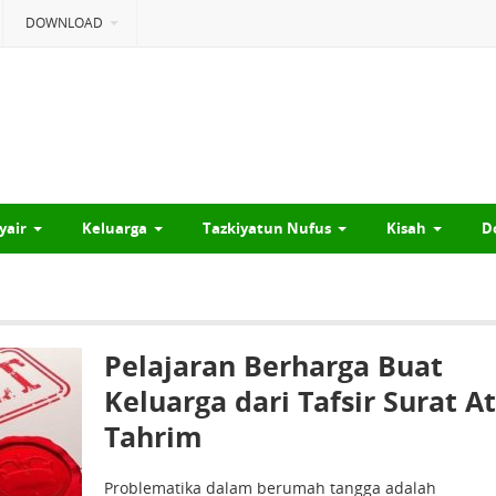
DOWNLOAD
yair
Keluarga
Tazkiyatun Nufus
Kisah
D
Pelajaran Berharga Buat
Keluarga dari Tafsir Surat At
Tahrim
Problematika dalam berumah tangga adalah