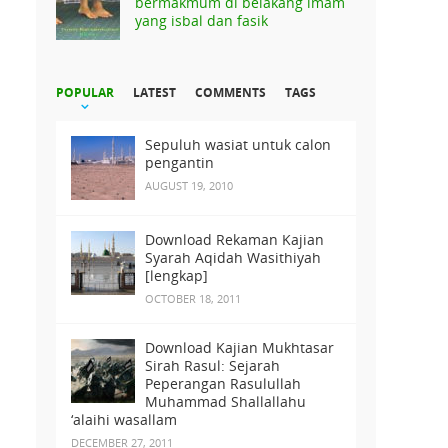
bermakmum di belakang imam
yang isbal dan fasik
POPULAR
LATEST
COMMENTS
TAGS
Sepuluh wasiat untuk calon
pengantin
AUGUST 19, 2010
Download Rekaman Kajian
Syarah Aqidah Wasithiyah
[lengkap]
OCTOBER 18, 2011
Download Kajian Mukhtasar
Sirah Rasul: Sejarah
Peperangan Rasulullah
Muhammad Shallallahu
‘alaihi wasallam
DECEMBER 27, 2011