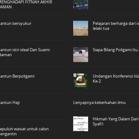
MENGHADAPI FITNAH AKHIR
ZAMAN
antun bersyukur
Pelajaran berharga dari 
lelaki tua
antun istri ideal Dan Suami
Siapa Bilang Poligami Itu
idaman
antun Berpoligami
Undangan Konferensi Is
Ke-2
antun Haji
Lenyapnya keberkahan ilmu
Hikmah Yang Dalam Dar
Syafi’i
epuluh wasiat untuk calon
engantin