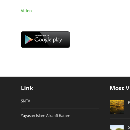
Video
Link
Most V
SNTV
P
Yayasan Islam Alkahfi Batam