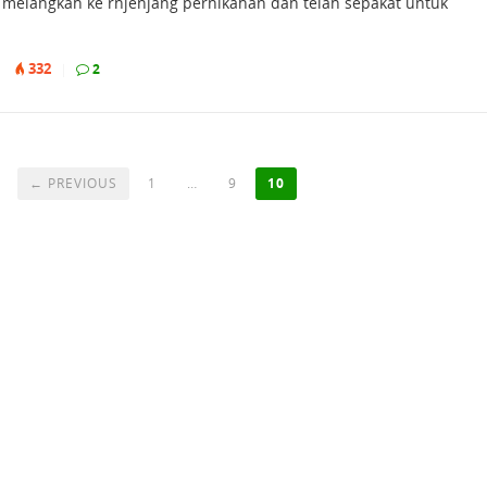
melangkah ke rnjenjang pernikahan dan telah sepakat untuk
332
|
|
2
← PREVIOUS
1
…
9
10