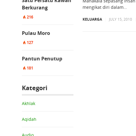
Satu Persatu Kawan
Manakala sepasang insan 
Berkurang
mengikat diri dalam…
216
KELUARGA
|
JULY 15, 2010
Pulau Moro
127
Pantun Penutup
181
Kategori
Akhlak
Aqidah
Audio