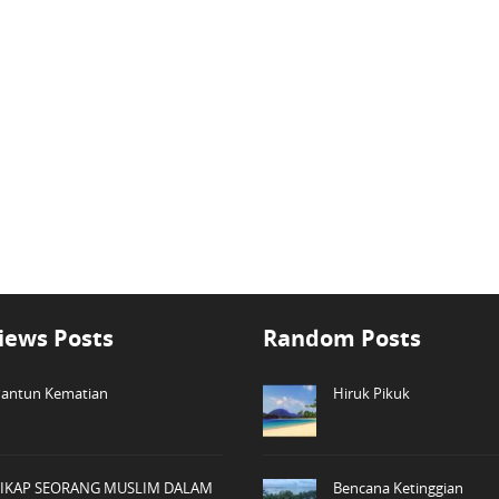
iews Posts
Random Posts
antun Kematian
Hiruk Pikuk
SIKAP SEORANG MUSLIM DALAM
Bencana Ketinggian