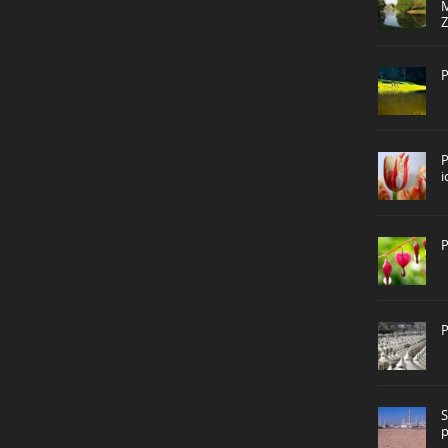
P
P
P
P
S
p