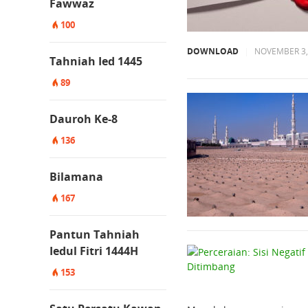
Fawwaz
100
DOWNLOAD
|
NOVEMBER 3,
Tahniah Ied 1445
89
Dauroh Ke-8
136
Bilamana
167
Pantun Tahniah
Iedul Fitri 1444H
153