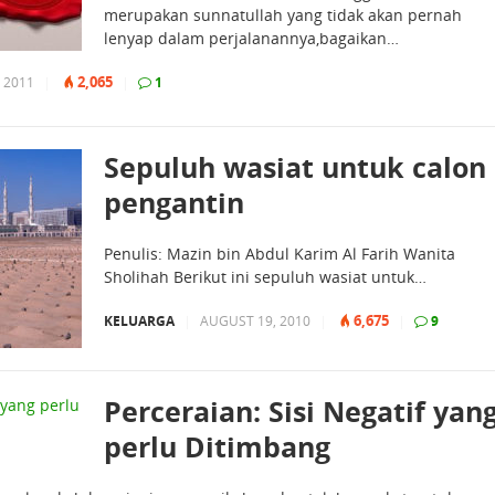
merupakan sunnatullah yang tidak akan pernah
lenyap dalam perjalanannya,bagaikan…
2,065
 2011
|
|
1
Sepuluh wasiat untuk calon
pengantin
Penulis: Mazin bin Abdul Karim Al Farih Wanita
Sholihah Berikut ini sepuluh wasiat untuk…
6,675
KELUARGA
|
AUGUST 19, 2010
|
|
9
Perceraian: Sisi Negatif yan
perlu Ditimbang