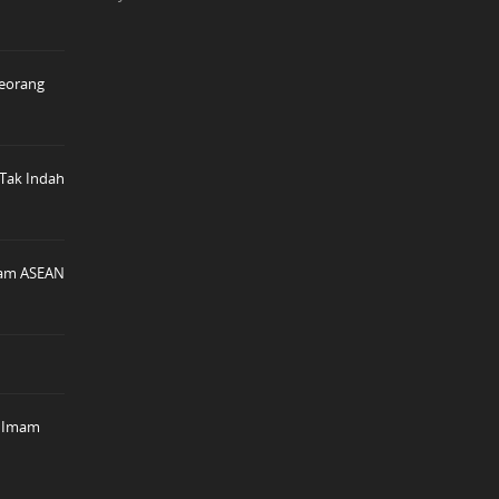
seorang
 Tak Indah
lam ASEAN
i Imam