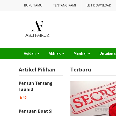
BUKU TAMU
TENTANG KAMI
LIST DOWNLOAD
Aqidah
Akhlak
Manhaj
Untaian s
Artikel Pilihan
Terbaru
Pantun Tentang
Tauhid
46
Pantuan Buat Si