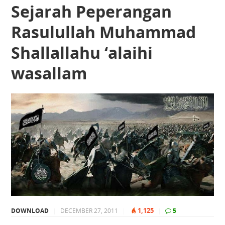
Sejarah Peperangan
Rasulullah Muhammad
Shallallahu ‘alaihi
wasallam
1,125
DOWNLOAD
|
DECEMBER 27, 2011
|
|
5