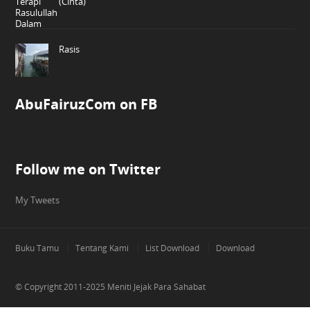
(Cinta)
Rasis
AbuFairuzCom on FB
Follow me on Twitter
My Tweets
Buku Tamu
Tentang Kami
List Download
Download
© Copyright 2011-2025
Meniti Jejak Para Sahabat